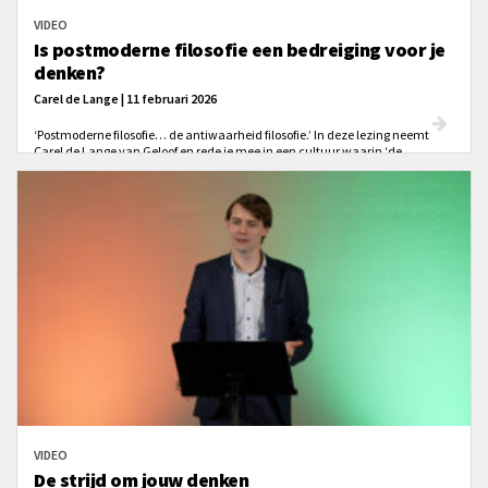
VIDEO
Is postmoderne filosofie een bedreiging voor je
denken?
Carel de Lange | 11 februari 2026
‘Postmoderne filosofie… de antiwaarheid filosofie.’ In deze lezing neemt
Carel de Lange van Geloof en rede je mee in een cultuur waarin ‘de
waarheid zelf in twijfel wordt getrokken’ en waarin de grote dooddoener
klinkt: ‘Dat is leuk voor jou, niet voor mij.’
VIDEO
De strijd om jouw denken