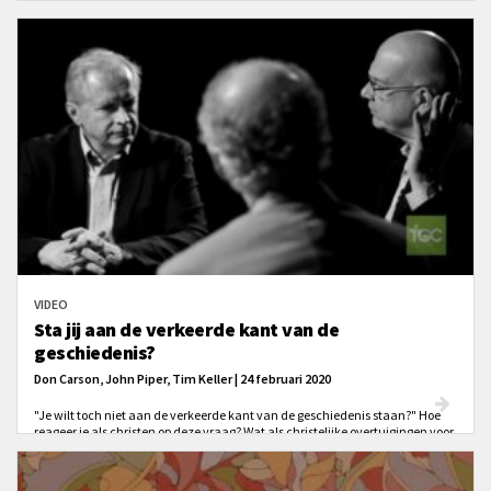
Hij kwam naar ons, en Hij heeft de weg naar Zichzelf opengesteld door
Jezus.
VIDEO
Sta jij aan de verkeerde kant van de
geschiedenis?
Don Carson, John Piper, Tim Keller | 24 februari 2020
"Je wilt toch niet aan de verkeerde kant van de geschiedenis staan?" Hoe
reageer je als christen op deze vraag? Wat als christelijke overtuigingen voor
een seculiere medemens als ouderwets of - bij ethische onderwerpen - als
boosaardig in de oren klinkt? Don Carson, Tim Keller en John Piper geven jou
in deze 6 minuten durende video hun pastorale inzichten en doen je een