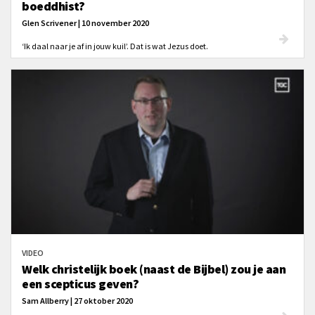
boeddhist?
Glen Scrivener | 10 november 2020
‘Ik daal naar je af in jouw kuil’. Dat is wat Jezus doet.
VIDEO
Welk christelijk boek (naast de Bijbel) zou je aan
een scepticus geven?
Sam Allberry | 27 oktober 2020