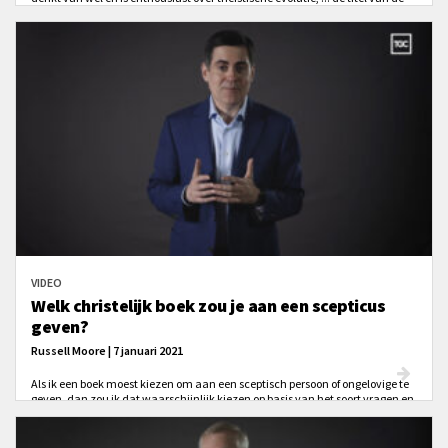
video geeft je al een idee aan welke kant Chris staat. Beluister zijn
argumenten!
VIDEO
Welk christelijk boek zou je aan een scepticus
geven?
Russell Moore | 7 januari 2021
Als ik een boek moest kiezen om aan een sceptisch persoon of ongelovige te
geven, dan zou ik dat waarschijnlijk kiezen op basis van het soort vragen en
de achtergrond van de scepticus.