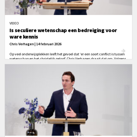
VIDEO
Is seculiere wetenschap een bedreiging voor
ware kennis
Chris Verhagen | 14 februari 2026
Op veel onderwijsplekken leeft het gevoel dat ‘er een soort conflict is tussen
wetenschap en het christelijk geloof.’ Chris Verhagen draait dat om. Volgens
hem staat wetenschap pas echt stevig als je uitgaat van God: ‘het
christendom [is] de noodzakelijke vooronderstelling… om wetenschap te
kunnen bedrijven’ op een ‘begrijpelijke, onderbouwde, gerechtvaardigde
manier.’