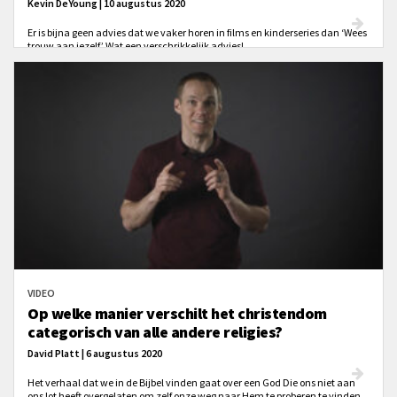
Kevin DeYoung | 10 augustus 2020
Er is bijna geen advies dat we vaker horen in films en kinderseries dan ‘Wees
trouw aan jezelf.’ Wat een verschrikkelijk advies!
VIDEO
Op welke manier verschilt het christendom
categorisch van alle andere religies?
David Platt | 6 augustus 2020
Het verhaal dat we in de Bijbel vinden gaat over een God Die ons niet aan
ons lot heeft overgelaten om zelf onze weg naar Hem te proberen te vinden.