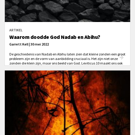
ARTIKEL
Waarom doodde God Nadab en Abihu?
Garrett Kell | 30 mei 2022
De geschiedenis van Nadab en Abihu laten zien dat kleine zonden een groot
probleem zijn en de vorm van aanbidding cruciaal is. Het zijn niet onze
zonden die klein zijn, maar ons beeld van God. Leviticus 10 maakt ons ook
duidelijk: we hebben een priester nodig die beter is dan Nadab of Abihu. Wij
... hebben ... Jezus ... nodig!