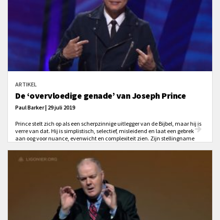
ARTIKEL
De ‘overvloedige genade’ van Joseph Prince
Paul Barker | 29 juli 2019
Prince stelt zich op als een scherpzinnige uitlegger van de Bijbel, maar hij is
verre van dat. Hij is simplistisch, selectief, misleidend en laat een gebrek
aan oog voor nuance, evenwicht en complexiteit zien. Zijn stellingname
richt ons terecht op genade en Jezus, maar interpreteert die vervolgens
verkeerd en brengt zo zijn lezers in gevaar.