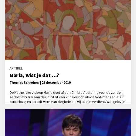
Bijbelse handreiking.
ARTIKEL
Maria, wist je dat …?
Thomas Schreiner | 23 december 2019
De Katholieke visie op Maria doet af aan Christus' betaling voor de zonden,
ze doet afbreuk aan de uniciteit van Zijn Persoon als de God-mens en als
zondeloze, en berooft Hem van de glorie die Hij alleen verdient. Wat geloven
Rooms-Katholieken dan over Maria? En waarom gaan Protestanten daar
niet in mee?