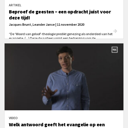
ARTIKEL
Beproef de geesten – een opdracht juist voor
deze tijd!
Jacques Brunt, Leander Janse | 11 november 2020
“De ‘Woord van geloof’-theologie predikt genezing als onderdeel van het
evangelie. (...) Deze dwaalleer vormt een bedreiging voor de
betrouwbaarheid van het bijbelse evangelie! (...)De gedachte dat ziekte en
gebrokenheid nooit onderdeel van Gods plan zouden kunnen zijn is ten
diepste godonterend.
VIDEO
Welk antwoord geeft het evangelie op een