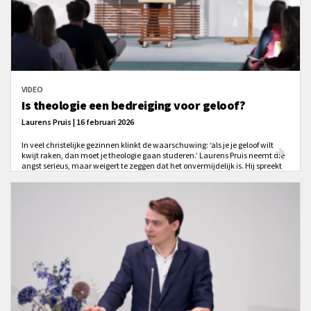
VIDEO
Is theologie een bedreiging voor geloof?
Laurens Pruis | 16 februari 2026
In veel christelijke gezinnen klinkt de waarschuwing: ‘als je je geloof wilt
kwijt raken, dan moet je theologie gaan studeren.’ Laurens Pruis neemt die
angst serieus, maar weigert te zeggen dat het onvermijdelijk is. Hij spreekt
over een ‘levensgevaarlijke huurmoordenaar’ die in sommige opleidingen is
binnengelaten: moderne theologie die het geloof niet alleen kan verwonden,
maar ook kan verlammen.