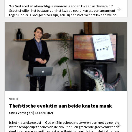
‘Als God goed en almachtig is, waarom is er dan kwaad in de wereld?’
Sceptici willen het bestaan van het kwaad gebruiken als een argument
tegen God. ‘Als God goed zou zijn, zou Hij dan niet met het kwaad willen
afrekenen? Als Hij almachtig was, zou Hij dan niet in staat zijn het kwaad te
beëindigen? Maar het kwaad bestaat nog steeds en jouw God dus niet.’
VIDEO
Theïstische evolutie: aan beide kanten mank
Chris Verhagen | 13 april 2021
Is het klassieke geloof in God en Zijn schepping te verenigen met de gehele
wetenschappelijk theorie van de evolutie? Een groeiende groep christenen
denkt van wel en is enthousiast over theïstische evolutie, ... de titel van de