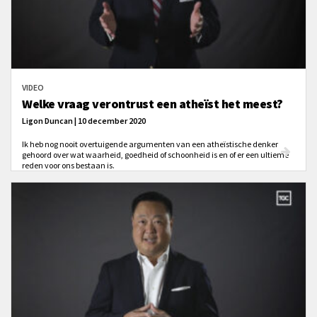
VIDEO
Welke vraag verontrust een atheïst het meest?
Ligon Duncan | 10 december 2020
Ik heb nog nooit overtuigende argumenten van een atheïstische denker
gehoord over wat waarheid, goedheid of schoonheid is en of er een ultieme
reden voor ons bestaan is.