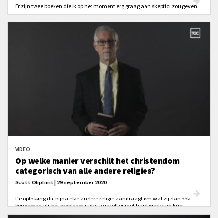
Er zijn twee boeken die ik op het moment erg graag aan skeptici zou geven.
VIDEO
Op welke manier verschilt het christendom
categorisch van alle andere religies?
Scott Oliphint | 29 september 2020
De oplossing die bijna elke andere religie aandraagt om wat zij dan ook
benoemen als het probleem is dat je jezelf er met hard werk van kunt
bevrijden. Je ontkomt het door beter te zijn, door goed te zijn of door