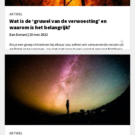
ARTIKEL
Wat is de ‘gruwel van de verwoesting’ en
waarom is het belangrijk?
Dan Doriani | 23 mei 2022
Als je een groep christenen bij elkaar zou zetten om verwarrende verzen uit
de Bijbel op te sommen, zou het niet lang duren voordat iemand Mattheüs
24:15-16 noemt: ‘Wanneer u dan de gruwel van de verwoesting, waarover
gesproken is door de profeet Daniël, zult zien staan op de heilige plaats - laat
hij die het leest, daarop letten! - laten dan zij die in Judea zijn, vluchten
naar de bergen.’ Welke bijbellezer krijgt bij het lezen géén vragen?!
ARTIKEL