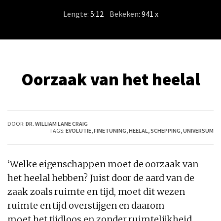
Lengte:
5:12
/
Bekeken
: 941 x
Oorzaak van het heelal
DOOR:
DR. WILLIAM LANE CRAIG
TAGS:
EVOLUTIE
,
FINETUNING
,
HEELAL
,
SCHEPPING
,
UNIVERSUM
‘Welke eigenschappen moet de
oorzaak van
het heelal
hebben? Juist door de aard
van
de
zaak zoals ruimte en tijd, moet dit wezen
ruimte en tijd overstijgen en daarom
moet
het
tijdloos en zonder ruimtelijkheid