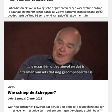
Ruben bespreekt welke biologische argumenten er zijn voor evolutie en hoe
je daar als creationist tegen aan kijkt. Zeer waardevol en interessant. Deze
boodschap is gefilmd bij een avond van geloofjijhet.com en is in
tegenstelling tot andere video's van deze conferentie wél Nederlandstalig.
VIDEO
Wie schiep de Schepper?
John Lennox | 23 mei 2016
Wanneer christenen beweren dat de God van de Bijbel alles heeft geschapen
in het leven en het universum, zullen sommigen de volgende schijnbaar