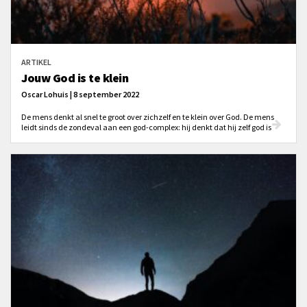
ARTIKEL
Jouw God is te klein
Oscar Lohuis | 8 september 2022
De mens denkt al snel te groot over zichzelf en te klein over God. De mens
leidt sinds de zondeval aan een god-complex: hij denkt dat hij zelf god is