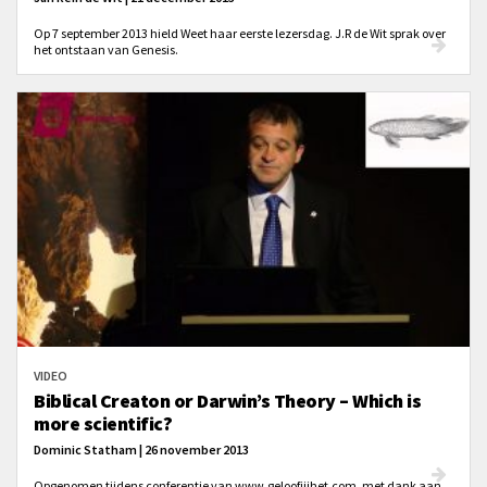
Op 7 september 2013 hield Weet haar eerste lezersdag. J.R de Wit sprak over
het ontstaan van Genesis.
VIDEO
Biblical Creaton or Darwin’s Theory – Which is
more scientific?
Dominic Statham | 26 november 2013
Opgenomen tijdens conferentie van www.geloofjijhet.com, met dank aan