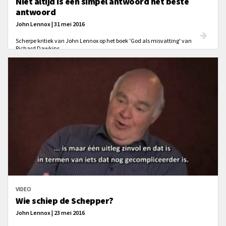
Niet altijd is een simpel antwoord het beste
antwoord
John Lennox | 31 mei 2016
Scherpe kritiek van John Lennox op het boek 'God als misvatting' van
Richard Dawkins.
VIDEO
Wie schiep de Schepper?
John Lennox | 23 mei 2016