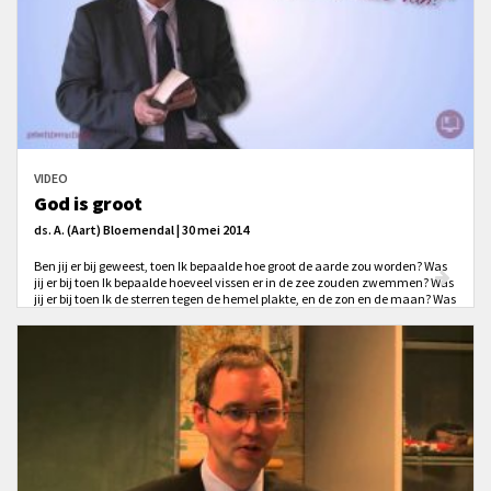
VIDEO
God is groot
ds. A. (Aart) Bloemendal | 30 mei 2014
Ben jij er bij geweest, toen Ik bepaalde hoe groot de aarde zou worden? Was
jij er bij toen Ik bepaalde hoeveel vissen er in de zee zouden zwemmen? Was
jij er bij toen Ik de sterren tegen de hemel plakte, en de zon en de maan? Was
jij er bij toen Ik bepaalde hoe warm de zon zou worden? Was jij er bij toen Ik
bepaalde hoeveel hazen er in het veld zouden lopen? Als je daar over
nadenkt, dan word je toch zo klein...