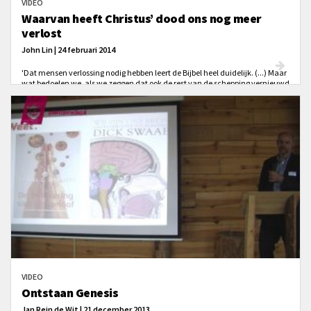
VIDEO
Waarvan heeft Christus’ dood ons nog meer
verlost
John Lin | 24 februari 2014
'Dat mensen verlossing nodig hebben leert de Bijbel heel duidelijk. (...) Maar
wat bedoelen we, als we zeggen dat ook de rest van de schepping vernieuwd
moet worden?'
VIDEO
Ontstaan Genesis
Jan Rein de Wit | 21 december 2013