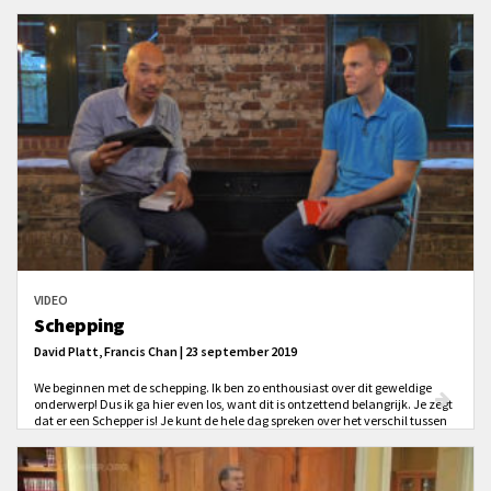
VIDEO
Schepping
David Platt, Francis Chan | 23 september 2019
We beginnen met de schepping. Ik ben zo enthousiast over dit geweldige
onderwerp! Dus ik ga hier even los, want dit is ontzettend belangrijk. Je zegt
dat er een Schepper is! Je kunt de hele dag spreken over het verschil tussen
een Schepper en een schepsel, en de implicaties daarvan. Want dat
betekent dat er Iemand is Die mij gemaakt heeft. Dat is fundamenteel. Dat
betekent dat ik anders niet eens zou bestaan. Dus ik zou niet denken, niet
praten, wij zouden niet studeren, wij zouden dit onderwerp nu niet