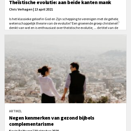
Theïstische evolutie: aan beide kanten mank
Chris Verhagen | 13 april 2021
Is het klassieke geloof in God en Zijn schepping te verenigen met de gehele
wetenschappelijk theorie van de evolutie? Een groeiende groep christenen
denkt van wel en is enthousiast over theïstische evolutie, ... de titel van de
video geeft je al een idee aan welke kant Chris staat. Beluister zijn
argumenten!
ARTIKEL
Negen kenmerken van gezond bijbels
complementarisme
Kevin DeYoung | 30 oktober 2020