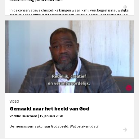
In de conservatieve christelijke kringen waar ik mij veel begeef is nauwelijks
discussie of de Bijbel het toestaat dat een vrouw als predikant of oudste kan
worden aangesteld. De mensen waar ik mee omga zijn overtuigde
complementaristen. Dat betekent dat zij (wij) geloven dat God man en
vrouw geschapen heeft, gelijk in waarde maar met verschillende rollen in
het gezin en de gemeente. Op z’n minst betekent dit dat een oudste of
predikant een man is. De kern van het complementarisme staat niet ter
discussie. Hoe wij over complementarisme praten wel. En hoe wij er
praktisch mee omgaan ook.
VIDEO
Gemaakt naar het beeld van God
Voddie Baucham | 15 januari 2020
De mens is gemaakt naar Gods beeld. Wat betekent dat?