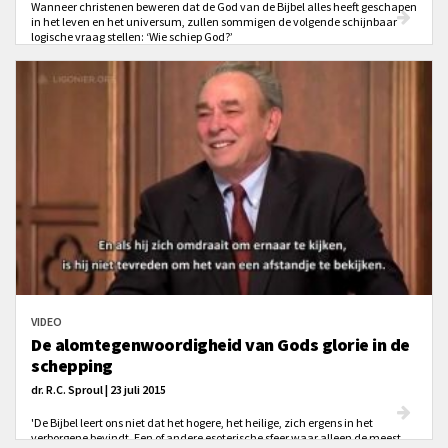
Wanneer christenen beweren dat de God van de Bijbel alles heeft geschapen
in het leven en het universum, zullen sommigen de volgende schijnbaar
logische vraag stellen: ‘Wie schiep God?’
VIDEO
De alomtegenwoordigheid van Gods glorie in de
schepping
dr. R.C. Sproul | 23 juli 2015
'De Bijbel leert ons niet dat het hogere, het heilige, zich ergens in het
verborgene bevindt. Een of andere esoterische sfeer waar alleen de meest