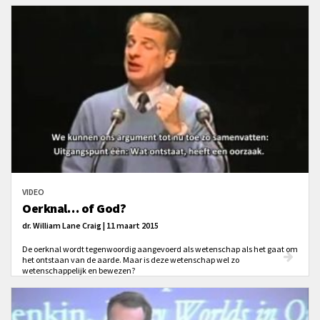
briljante elitedenkers toe kunnen doordringen om een kleine glimp op te
vangen van het heilige. In tegendeel: De hele aarde is
vol van de heerlijkheid van God.'
VIDEO
Oerknal… of God?
dr. William Lane Craig | 11 maart 2015
De oerknal wordt tegenwoordig aangevoerd als wetenschap als het gaat om
het ontstaan van de aarde. Maar is deze wetenschap wel zo
wetenschappelijk en bewezen?