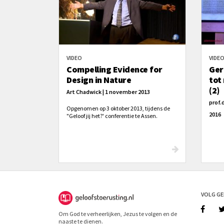
VIDEO
VIDE
Compelling Evidence for
Ger
Design in Nature
tot
(2)
Art Chadwick | 1 november 2013
prof.d
Opgenomen op 3 oktober 2013, tijdens de
2016
"Geloof jij het?' conferentie te Assen.
VOLG G
Om God te verheerlijken, Jezus te volgen en de
naaste te dienen.