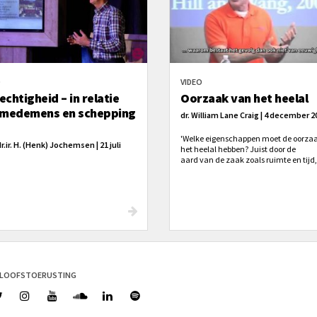
O
VIDEO
echtigheid – in relatie
Oorzaak van het heelal
 medemens en schepping
dr. William Lane Craig | 4 december 2
'Welke eigenschappen moet de oorza
r.ir. H. (Henk) Jochemsen | 21 juli
het heelal hebben? Juist door de
aard van de zaak zoals ruimte en tijd
dit wezen ruimte en tijd overstijgen e
daarom moet het tijdloos en zonder
ruimtelijkheid bestaan. Tenminste,
buiten het heelal.'
ELOOFSTOERUSTING