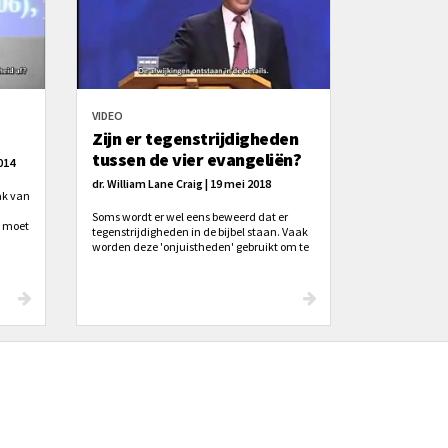
VIDEO
Zijn er tegenstrijdigheden
tussen de vier evangeliën?
014
dr. William Lane Craig | 19 mei 2018
ak van
Soms wordt er wel eens beweerd dat er
, moet
tegenstrijdigheden in de bijbel staan. Vaak
n
worden deze 'onjuistheden' gebruikt om te
beweren dat de Bijbel niet klopt want:
'Als er onjuistheden in staan wie zegt dan
dat andere dingen wel juist zijn?'