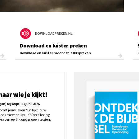
DOWNLOADPREKEN.NL
Download en luister preken
Download en luister meer dan 7.000 preken
aar wie je kijkt!
jan) Rijsdijk | 23 juni 2026
ormt jouw leven? En lijkt jouw
eeds meer op Jezus? Deze lezing
 vragen eerlijk onder ogen te zien.