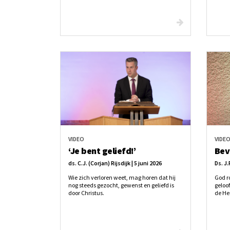
wijst elke voorwaarde in onszelf af en wijst
de verloren zondaar rechtstreeks naar de
overvloedige genade van Christus.
VIDEO
VIDE
‘Je bent geliefd!’
Bev
ds. C.J. (Corjan) Rijsdijk | 5 juni 2026
Ds. J.
Wie zich verloren weet, mag horen dat hij
God r
nog steeds gezocht, gewenst en geliefd is
geloo
door Christus.
de He
klinkt
als e
enkel