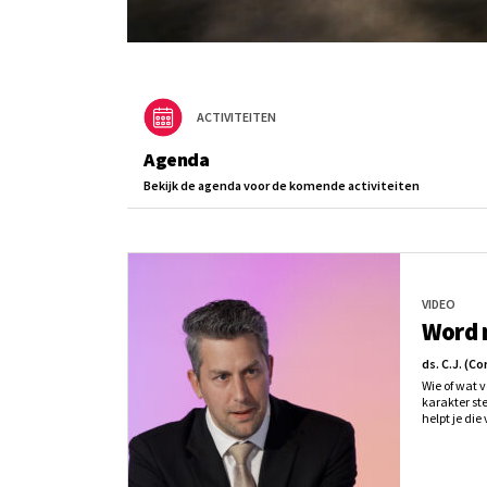
ACTIVITEITEN
Agenda
Bekijk de agenda voor de komende activiteiten
VIDEO
Word n
ds. C.J. (Cor
Wie of wat v
karakter st
helpt je die