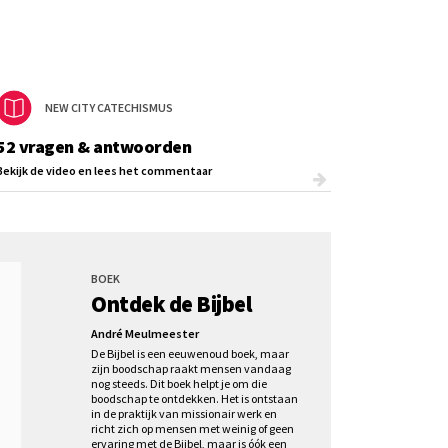
NEW CITY CATECHISMUS
52 vragen & antwoorden
Bekijk de video en lees het commentaar
BOEK
Ontdek de Bijbel
André Meulmeester
De Bijbel is een eeuwenoud boek, maar
zijn boodschap raakt mensen vandaag
nog steeds. Dit boek helpt je om die
boodschap te ontdekken. Het is ontstaan
in de praktijk van missionair werk en
richt zich op mensen met weinig of geen
ervaring met de Bijbel, maar is óók een