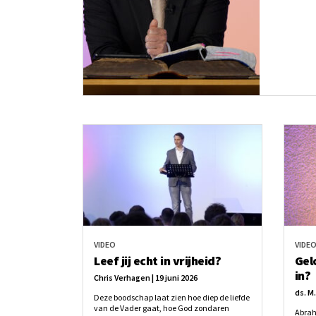
VIDEO
VIDE
Leef jij echt in vrijheid?
Gel
in?
Chris Verhagen | 19 juni 2026
ds. M
Deze boodschap laat zien hoe diep de liefde
van de Vader gaat, hoe God zondaren
Abrah