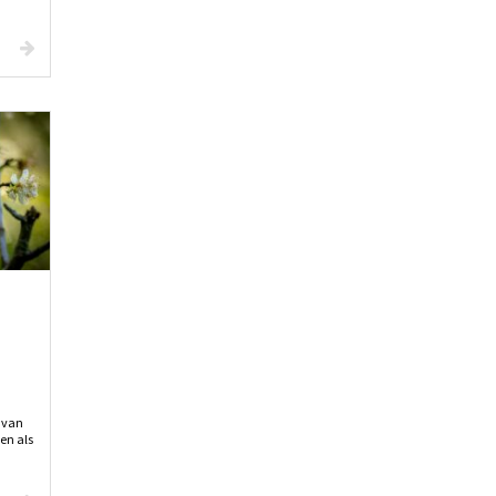
 van
en als