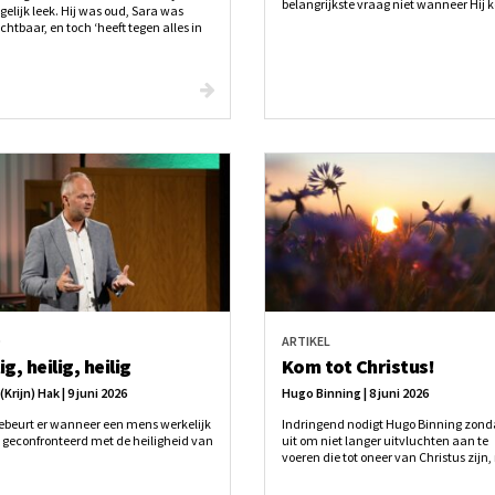
belangrijkste vraag niet wanneer Hij 
elijk leek. Hij was oud, Sara was
maar of wij klaar zijn om Hem te
htbaar, en toch ‘heeft tegen alles in
ontmoeten.
t en geloofd’. Dat geloof was niet
erd op wat hij bij zichzelf zag, maar
ds macht en trouw.
O
ARTIKEL
ig, heilig, heilig
Kom tot Christus!
 (Krijn) Hak | 9 juni 2026
Hugo Binning | 8 juni 2026
ebeurt er wanneer een mens werkelijk
Indringend nodigt Hugo Binning zond
 geconfronteerd met de heiligheid van
uit om niet langer uitvluchten aan te
voeren die tot oneer van Christus zijn
om rechtstreeks tot Christus te komen