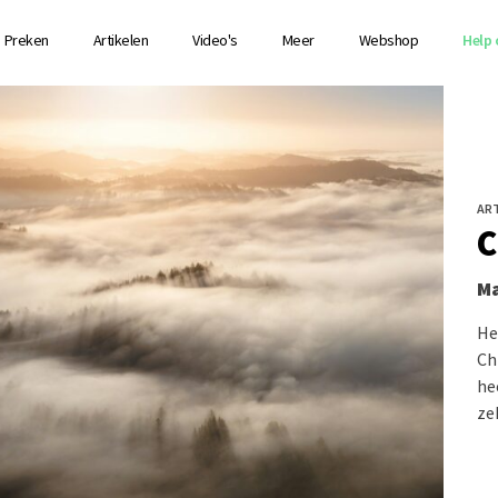
Preken
Artikelen
Video's
Meer
Webshop
Help 
ART
C
Ma
He
Ch
he
ze