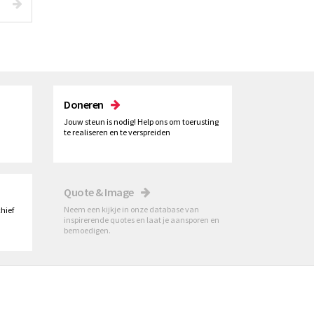
Doneren
Jouw steun is nodig! Help ons om toerusting
te realiseren en te verspreiden
Quote & Image
Neem een kijkje in onze database van
hief
inspirerende quotes en laat je aansporen en
bemoedigen.