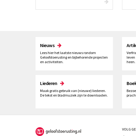
Nieuws
Arti
Lees hier het laatste nieuws rondom
Verfri
Geloofstoerusting en bijbehorende projecten
leven 
en activiteiten.
heen.
Liederen
Boe
Maak gratis gebruik van (nieuwe) liederen.
Bezoe
De tekst en bladmuziek zijn te downloaden.
prach
VOLG G