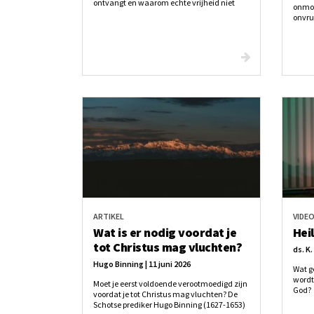
ontvangt en waarom echte vrijheid niet
onmog
gevonden wordt in autonomie, maar in een
onvruc
herstelde relatie met Hem. Een indringende
gehoop
oproep aan zoekers, twijfelaars en kerkelijke
gebase
jongeren.
op Go
ARTIKEL
VIDE
Wat is er nodig voordat je
Heil
tot Christus mag vluchten?
ds. K.
Hugo Binning | 11 juni 2026
Wat g
wordt
Moet je eerst voldoende verootmoedigd zijn
God?
voordat je tot Christus mag vluchten? De
Schotse prediker Hugo Binning (1627-1653)