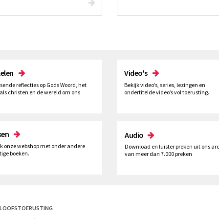
kelen
Video's
ssende reflecties op Gods Woord, het
Bekijk video’s, series, lezingen en
als christen en de wereld om ons
ondertitelde video’s vol toerusting.
ken
Audio
k onze webshop met onder andere
Download en luister preken uit ons arc
tige boeken.
van meer dan 7.000 preken
ELOOFSTOERUSTING