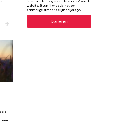
financiële bijdragen van ‘bezoekers’ van de
komt,
website. Steun jij ons ook met een
eenmalige of maandelijkse bijdrage?
Doneren
aars
, maar
.