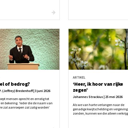
O
ARTIKEL
el of bedrog?
‘Heer, ik hoor van rijke
zegen’
P. (Jeffrey) Bredenhoff | 3 juni 2026
Johannes Strackius | 25 mei 2026
oept mensen oprecht en ernstig tot
f en bekering. ‘Ieder die de naam van
Als we van harte verlangen naar de
re zal aanroepen zal zalig worden’
genadige kwijtschelding en vergeving
 als een betrouwbare belofte en niet
zonden, kunnen we die alleen verkrijg
en verborgen boodschap voor slechts
we ons eerst bekeren, oprecht in Jezus
en.
Christus geloven en een nieuw leven
beginnen.