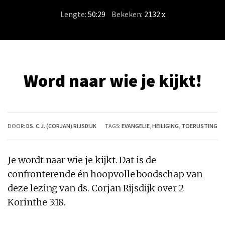
Lengte:
50:29
/
Bekeken
: 2132 x
Word naar wie je kijkt!
DOOR:
DS. C.J. (CORJAN) RIJSDIJK
TAGS:
EVANGELIE
,
HEILIGING
,
TOERUSTING
Je wordt naar wie je kijkt. Dat is de
confronterende én hoopvolle boodschap van
deze lezing van ds. Corjan Rijsdijk over 2
Korinthe 3:18.