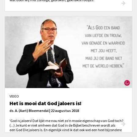
VIDEO
Het is mooi dat God jaloers is!
ds. A. (Aart) Bloemendal | 22 augustus 2018
'God is jaloers! Dat lijkt me nou niet zo’n mooie eigenschap van God toch?
(...) Je kunt er niet omheen dat God in de Bijbel beschreven wordt als
een God Die jaloers is. En eigenlijk vind ik dat ook wel een heel bijzondere
en mooie eigenschap van God.'