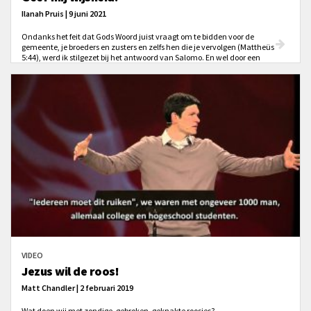
Ilanah Pruis | 9 juni 2021
Ondanks het feit dat Gods Woord juist vraagt om te bidden voor de
gemeente, je broeders en zusters en zelfs hen die je vervolgen (Mattheüs
5:44), werd ik stilgezet bij het antwoord van Salomo. En wel door een
kinderliedje van de band Sovereign Grace Music wat gaat over de reactie
van Salomo als God aan Hem verschijnt. Hoewel een kinderliedje, is de tekst
– zoals wel vaker – duidelijker dan menig ‘volwassen’ nummer.
VIDEO
Jezus wil de roos!
Matt Chandler | 2 februari 2019
Wat doen wij met zondige, gebroken, geknakte roosjes?