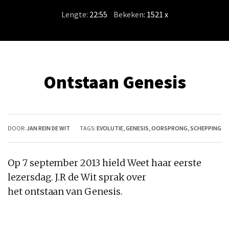
Lengte:
22:55
/
Bekeken
: 1521 x
Ontstaan Genesis
DOOR:
JAN REIN DE WIT
TAGS:
EVOLUTIE
,
GENESIS
,
OORSPRONG
,
SCHEPPING
Op 7 september 2013 hield Weet haar eerste
lezersdag. J.R de Wit sprak over
het
ontstaan
van
Genesis
.