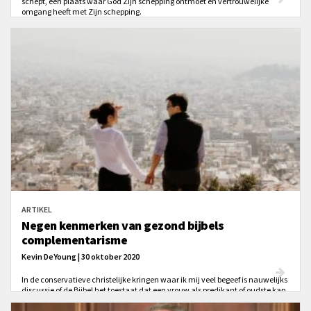
schept, een plaats waar God Zijn schepping ontmoet en vertrouwelijke
omgang heeft met Zijn schepping.
ARTIKEL
Negen kenmerken van gezond bijbels
complementarisme
Kevin DeYoung | 30 oktober 2020
In de conservatieve christelijke kringen waar ik mij veel begeef is nauwelijks
discussie of de Bijbel het toestaat dat een vrouw als predikant of oudste kan
worden aangesteld. De mensen waar ik mee omga zijn overtuigde
complementaristen. Dat betekent dat zij (wij) geloven dat God man en