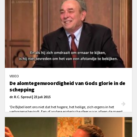
vrouw geschapen heeft, gelijk in waarde maar met verschillende rollen in
het gezin en de gemeente. Op z’n minst betekent dit dat een oudste of
predikant een man is. De kern van het complementarisme staat niet ter
discussie. Hoe wij over complementarisme praten wel. En hoe wij er
praktisch mee omgaan ook.
VIDEO
De alomtegenwoordigheid van Gods glorie in de
schepping
dr. R.C. Sproul | 23 juli 2015
'De Bijbel leert ons niet dat het hogere, het heilige, zich ergens in het
verborgene bevindt. Een of andere esoterische sfeer waar alleen de meest
briljante elitedenkers toe kunnen doordringen om een kleine glimp op te
vangen van het heilige. In tegendeel: De hele aarde is
vol van de heerlijkheid van God.'