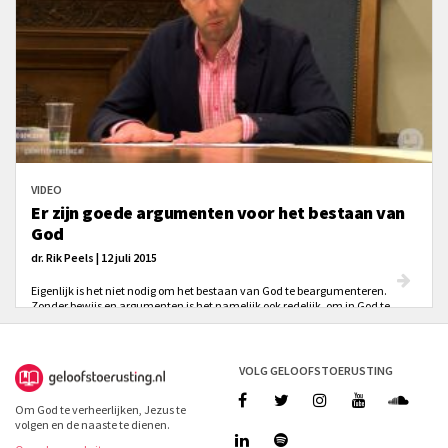
evangelie met sceptici te delen?
VIDEO
Er zijn goede argumenten voor het bestaan van
God
dr. Rik Peels | 12 juli 2015
Eigenlijk is het niet nodig om het bestaan van God te beargumenteren.
Zonder bewijs en argumenten is het namelijk ook redelijk, om in God te
geloven. Dat neemt niet weg dat er goede argumenten zijn. Rik Peels noemt
er in deze video een paar.
VOLG GELOOFSTOERUSTING
Om God te verheerlijken, Jezus te
volgen en de naaste te dienen.