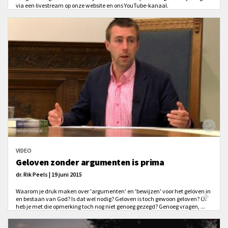
via een livestream op onze website en ons YouTube-kanaal.
VIDEO
Geloven zonder argumenten is prima
dr. Rik Peels | 19 juni 2015
Waarom je druk maken over 'argumenten' en 'bewijzen' voor het geloven in
en bestaan van God? Is dat wel nodig? Geloven is toch gewoon geloven? Of
heb je met die opmerking toch nog niet genoeg gezegd? Genoeg vragen, ...
Rik Peels geeft in deze video een mooie aanzet voor goede antwoorden.