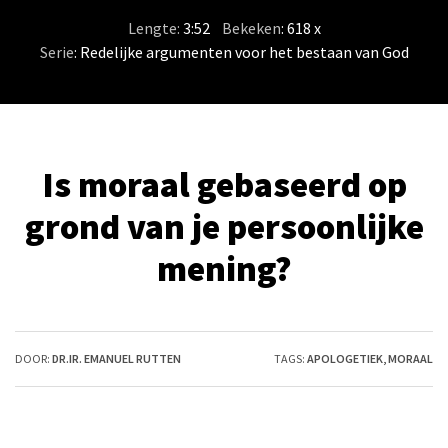
Lengte:
3:52
/
Bekeken
: 618 x
Serie
:
Redelijke argumenten voor het bestaan van God
Is moraal gebaseerd op
grond van je persoonlijke
mening?
DOOR:
DR.IR. EMANUEL RUTTEN
TAGS:
APOLOGETIEK
,
MORAAL