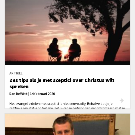
ARTIKEL
Zes tips als je met sceptici over Christus wilt
spreken
Dan DeWitt | 14 februari 2020
Het evangelie delen met sceptici is niet eenvoudig. Behalve dat je je
publieke reputatie op het spel zet, word je gedwongen geconfronteerd met je
diepste geloofsovertuigingen. Je opvattingen zullen worden uitgelachen en
je toewijding geminacht. Tenzij je stevig genoeg in je schoenen staat, zul je
in de verleiding komen om je overtuigingen af te zwakken voor
geloofwaardigheid. We komen in de verleiding om te zwijgen of in ons
vaagheid te verhullen. Dat kan beter. Wat is een goede manier om het