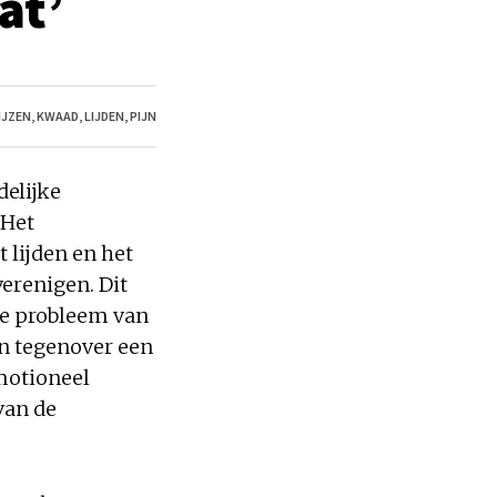
at’
JZEN
,
KWAAD
,
LIJDEN
,
PIJN
delijke
 Het
 lijden en het
erenigen. Dit
le probleem van
en tegenover een
emotioneel
van de