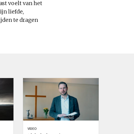
st voelt van het
jn liefde,
ijden te dragen
VIDEO