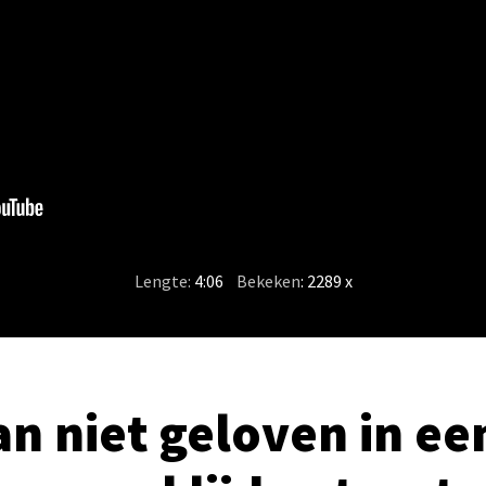
Lengte:
4:06
/
Bekeken
: 2289 x
an niet geloven in e