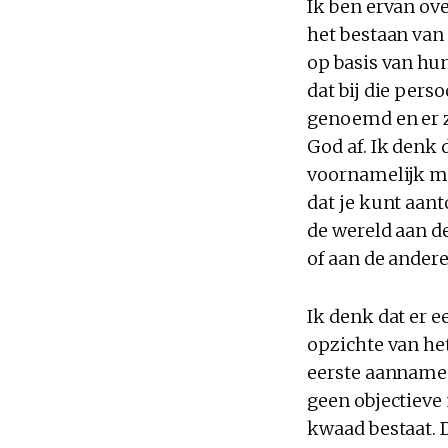
Ik ben ervan ov
het bestaan van
op basis van hun
dat bij die pers
genoemd en er za
God af. Ik denk
voornamelijk me
dat je kunt aant
de wereld aan d
of aan de andere
Ik denk dat er e
opzichte van het
eerste aanname i
geen objectieve
kwaad bestaat. 