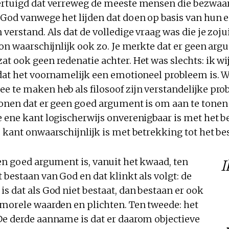
ertuigd dat verreweg de meeste mensen die bezwa
 God vanwege het lijden dat doen op basis van hun 
 verstand. Als dat de volledige vraag was die je zojui
oon waarschijnlijk ook zo. Je merkte dat er geen ar
t ook geen redenatie achter. Het was slechts: ik wij
 dat het voornamelijk een emotioneel probleem is. W
e te maken heb als filosoof zijn verstandelijke pro
onen dat er geen goed argument is om aan te tonen d
e ene kant logischerwijs onverenigbaar is met het b
 kant onwaarschijnlijk is met betrekking tot het be
en goed argument is, vanuit het kwaad, ten
I
 bestaan van God en dat klinkt als volgt: de
s dat als God niet bestaat, dan bestaan er ook
 morele waarden en plichten. Ten tweede: het
De derde aanname is dat er daarom objectieve