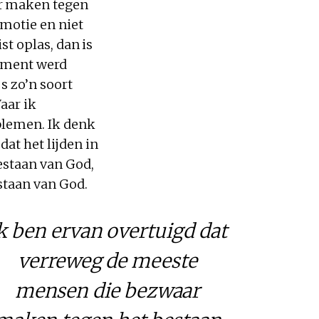
ar maken tegen
emotie en niet
st oplas, dan is
gument werd
s zo’n soort
aar ik
blemen. Ik denk
at het lijden in
estaan van God,
staan van God.
k ben ervan overtuigd dat
verreweg de meeste
mensen die bezwaar