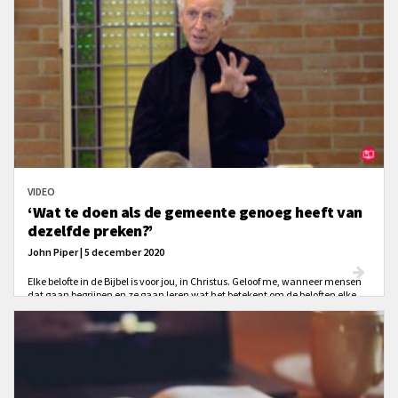
VIDEO
‘Wat te doen als de gemeente genoeg heeft van
dezelfde preken?’
John Piper | 5 december 2020
Elke belofte in de Bijbel is voor jou, in Christus. Geloof me, wanneer mensen
dat gaan begrijpen en ze gaan leren wat het betekent om de beloften elke
dag op zichzelf toe te passen – gebaseerd op rechtvaardiging door het geloof
alleen – dan zullen ze veranderen!