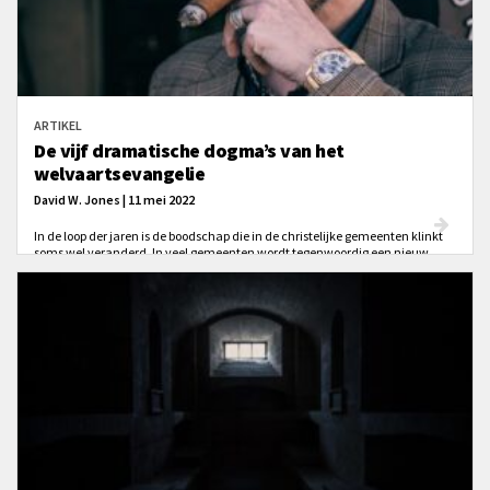
ARTIKEL
De vijf dramatische dogma’s van het
welvaartsevangelie
David W. Jones | 11 mei 2022
In de loop der jaren is de boodschap die in de christelijke gemeenten klinkt
soms wel veranderd. In veel gemeenten wordt tegenwoordig een nieuw
evangelie gebracht. Of het nu ‘het welvaartsevangelie’ wordt genoemd of op
een andere manier wordt omschreven, in de kern komt het steeds weer op
hetzelfde neer. De egocentrische boodschap van het welvaartsevangelie is
kort samengevat dat God wil dat gelovigen gezond, rijk en gelukkig zijn.