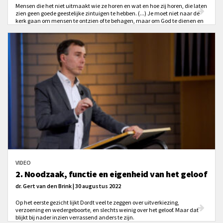
Mensen die het niet uitmaakt wie ze horen en wat en hoe zij horen, die laten
zien geen goede geestelijke zintuigen te hebben. (...) Je moet niet naar de
kerk gaan om mensen te ontzien of te behagen, maar om God te dienen en
om stichting voor je ziel te ontvangen.
VIDEO
2. Noodzaak, functie en eigenheid van het geloof
dr. Gert van den Brink | 30 augustus 2022
Op het eerste gezicht lijkt Dordt veel te zeggen over uitverkiezing,
verzoening en wedergeboorte, en slechts weinig over het geloof. Maar dat
blijkt bij nader inzien verrassend anders te zijn.