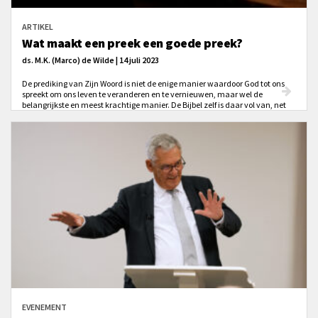
ARTIKEL
Wat maakt een preek een goede preek?
ds. M.K. (Marco) de Wilde | 14 juli 2023
De prediking van Zijn Woord is niet de enige manier waardoor God tot ons
spreekt om ons leven te veranderen en te vernieuwen, maar wel de
belangrijkste en meest krachtige manier. De Bijbel zelf is daar vol van, net
als de geschiedenis van de kerk. Je verspilt je tijd niet als je je (opnieuw)
verdiept in dit belangrijke en krachtige middel van God om Zijn werk in ons
leven te doen.
EVENEMENT