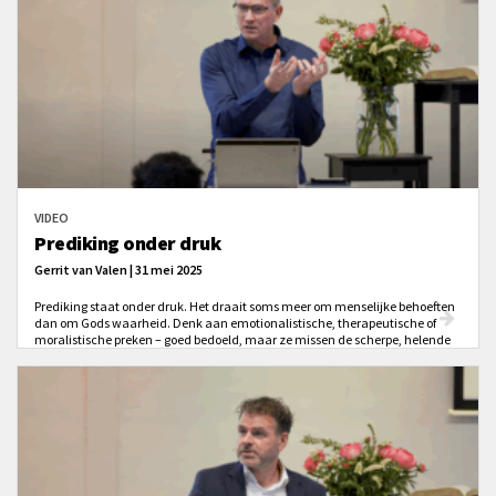
VIDEO
Prediking onder druk
Gerrit van Valen | 31 mei 2025
Prediking staat onder druk. Het draait soms meer om menselijke behoeften
dan om Gods waarheid. Denk aan emotionalistische, therapeutische of
moralistische preken – goed bedoeld, maar ze missen de scherpe, helende
kracht van het evangelie. “De mens komt dan centraal te staan, terwijl
Christus juist onze enige hoop is.”