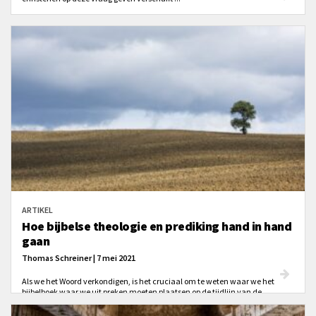
ARTIKEL
Hoe bijbelse theologie en prediking hand in hand
gaan
Thomas Schreiner | 7 mei 2021
Als we het Woord verkondigen, is het cruciaal om te weten waar we het
bijbelboek waar we uit preken moeten plaatsen op de tijdlijn van de
heilsgeschiedenis. Op het gevaar af om het iets te simplistisch voor te
stellen, zou je het bedrijven van goede bijbelse theologie in twee stappen