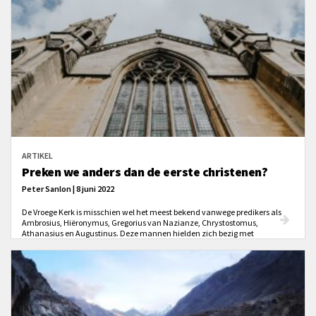
ARTIKEL
Preken we anders dan de eerste christenen?
Peter Sanlon | 8 juni 2022
De Vroege Kerk is misschien wel het meest bekend vanwege predikers als
Ambrosius, Hiëronymus, Gregorius van Nazianze, Chrystostomus,
Athanasius en Augustinus. Deze mannen hielden zich bezig met
verklarende verkondiging, maar als je hun preken leest dan verschilt dat
nogal met preken van vandaag de dag. Wat is het verschil en hoe is dat
gekomen?