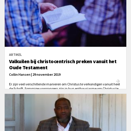
ARTIKEL
Valkuilen bij christocentrisch preken vanuit het
Oude Testament
Collin Hansen | 29 november 2019
Er zijn veel verschillende manieren om Christus te verkondigen vanuit heel
de Schrift. Sommige voorgangers zijn in hun enthousiasme om Christus te
verkondigen vanuit het Oude Testament echter geneigd om hun
exegetische principes te vergeten. Welke adviezen hebben Keller, Carson en
Murray?