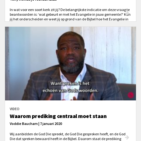
In wat voor een soort kerk zit jij? De belangrijkste indicatie om deze vraag te
beantwoorden is: ‘wat gebeurt er met het Evangelie in jouw gemeente?’ Kun
jij het onderscheiden en weet jij op grond van de Bijbel hoe het Evangelie in
de kerk centraal behoort te staan?
VIDEO
Waarom prediking centraal moet staan
Voddie Baucham | 7 januari 2020
Wij aanbidden de God Die spreekt, de God Die gesproken heeft, en de God
Die dat spreken bewaard heeft in de Bijbel. Daarom staat de prediking