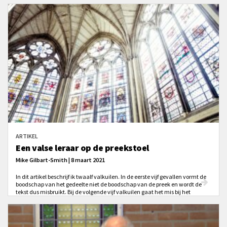
ARTIKEL
Een valse leraar op de preekstoel
Mike Gilbart-Smith | 8 maart 2021
In dit artikel beschrijf ik twaalf valkuilen. In de eerste vijf gevallen vormt de
boodschap van het gedeelte niet de boodschap van de preek en wordt de
tekst dus misbruikt. Bij de volgende vijf valkuilen gaat het mis bij het
verbinden van de boodschap met het leven van de gemeente. Tot slot
beschrijf ik twee valkuilen waarbij niet onderkend wordt dat prediking
uiteindelijk Gods werk is.