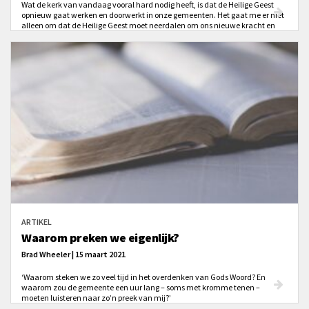
Wat de kerk van vandaag vooral hard nodig heeft, is dat de Heilige Geest
opnieuw gaat werken en doorwerkt in onze gemeenten. Het gaat me er niet
alleen om dat de Heilige Geest moet neerdalen om ons nieuwe kracht en
moed te geven. Nee, deze overtuiging heeft voor mij alles te maken met het
feit dat Hij onze ogen moet openen voor de heerschappij van Jezus Christus,
over ons leven en dat van anderen.
ARTIKEL
Waarom preken we eigenlijk?
Brad Wheeler | 15 maart 2021
‘Waarom steken we zo veel tijd in het overdenken van Gods Woord? En
waarom zou de gemeente een uur lang – soms met kromme tenen –
moeten luisteren naar zo’n preek van mij?’