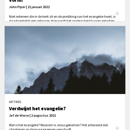
John Piper | 21 januari 2022
Niet iedereen die in de kerk zit en de prediking van het evangelie hoort, is
daadwerkelijk een gelovige. Hoe wordt het onderscheid tussen geloof en
ongeloof, tussen bij Christus horen en er niet bij horen aandacht in de
prediking? Hoe belangrijk is dat onderscheid tussen bekeerd en onbekeerd?
ARTIKEL
Verdwijnt het evangelie?
Jef de Vriese | 2 augustus 2021
Wat is het evangelie? Waarom is Jezus gekomen? Het antwoord dat
christenen op deze vraag geven verschuift ...