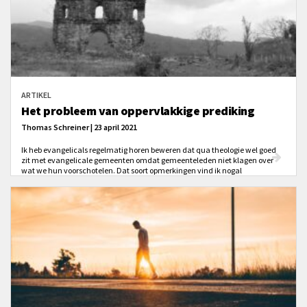
ARTIKEL
Het probleem van oppervlakkige prediking
Thomas Schreiner | 23 april 2021
Ik heb evangelicals regelmatig horen beweren dat qua theologie wel goed
zit met evangelicale gemeenten omdat gemeenteleden niet klagen over
wat we hun voorschotelen. Dat soort opmerkingen vind ik nogal
zorgwekkend. We hebben als voorgangers de verantwoordelijkheid om ‘heel
het raadsbesluit van God’ te verkondigen (Handelingen 20:27).