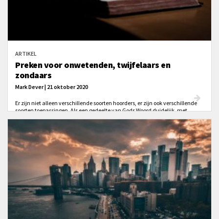
ARTIKEL
Preken voor onwetenden, twijfelaars en
zondaars
Mark Dever | 21 oktober 2020
Er zijn niet alleen verschillende soorten hoorders, er zijn ook verschillende
soorten toepassingen. Als een gedeelte van Gods Woord duidelijk, met
overtuiging en met urgentie uitleggen, zijn er ten minste drie verschillende
soorten toepassingen mogelijk. Die gaan terug op die verschillende
problemen waar we in ons leven met God tegenaan lopen.