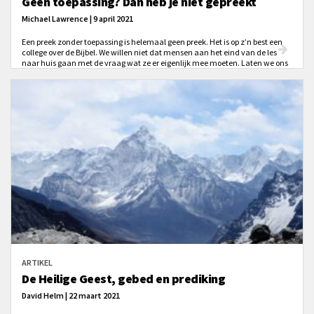
Geen toepassing? Dan heb je niet gepreekt
Michael Lawrence | 9 april 2021
Een preek zonder toepassing is helemaal geen preek. Het is op z’n best een
college over de Bijbel. We willen niet dat mensen aan het eind van de les
naar huis gaan met de vraag wat ze er eigenlijk mee moeten. Laten we ons
daarom beijveren voor een goede toepassing, zodat het lichaam van
Christus opgebouwd mag worden ‘tot de maat van de grootte van de
volheid van Christus.’
ARTIKEL
De Heilige Geest, gebed en prediking
David Helm | 22 maart 2021