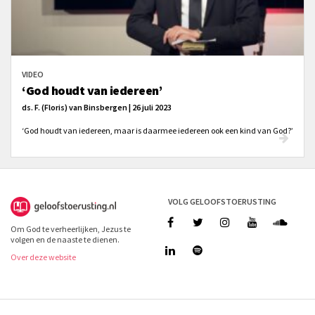
VIDEO
‘God houdt van iedereen’
ds. F. (Floris) van Binsbergen | 26 juli 2023
‘God houdt van iedereen, maar is daarmee iedereen ook een kind van God?’
VOLG GELOOFSTOERUSTING
Om God te verheerlijken, Jezus te
volgen en de naaste te dienen.
Over deze website