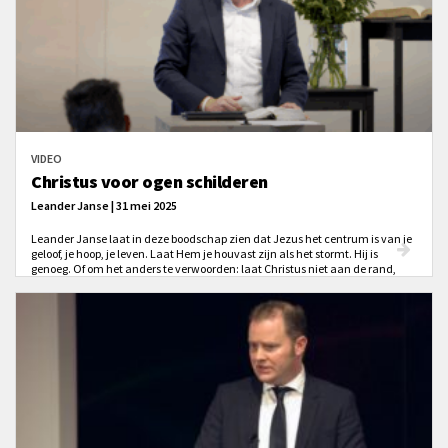
VIDEO
Christus voor ogen schilderen
Leander Janse | 31 mei 2025
Leander Janse laat in deze boodschap zien dat Jezus het centrum is van je
geloof, je hoop, je leven. Laat Hem je houvast zijn als het stormt. Hij is
genoeg. Of om het anders te verwoorden: laat Christus niet aan de rand,
maar in het midden van je hart stralen!