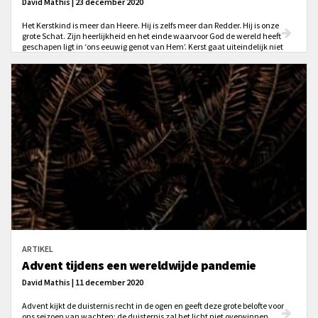
David Mathis | 23 december 2020
Het Kerstkind is meer dan Heere. Hij is zelfs meer dan Redder. Hij is onze
grote Schat. Zijn heerlijkheid en het einde waarvoor God de wereld heeft
geschapen ligt in ‘ons eeuwig genot van Hem’. Kerst gaat uiteindelijk niet
over Zijn geboorte met onze redding als doel, maar over ons bestaan met
het oog op Zijn heerlijkheid.
ARTIKEL
Advent tijdens een wereldwijde pandemie
David Mathis | 11 december 2020
Advent kijkt de duisternis recht in de ogen en geeft deze grote belofte voor
ons seizoen van wachten: de duisternis zal het licht niet overwinnen.