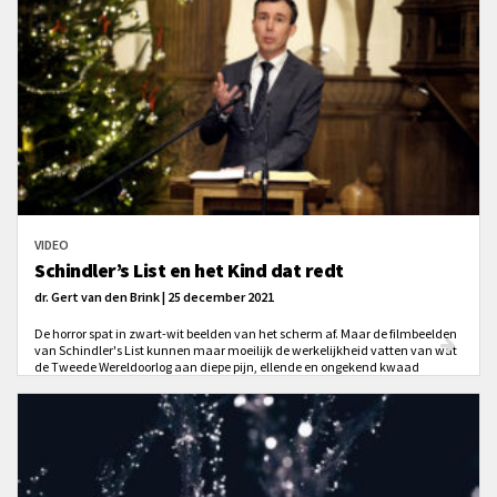
VIDEO
Schindler’s List en het Kind dat redt
dr. Gert van den Brink | 25 december 2021
De horror spat in zwart-wit beelden van het scherm af. Maar de filmbeelden
van Schindler's List kunnen maar moeilijk de werkelijkheid vatten van wat
de Tweede Wereldoorlog aan diepe pijn, ellende en ongekend kwaad
zichtbaar maakte. Te midden van dat alles verschijnt een meisje in een
rode jas ... je ogen worden gevangen. Wat zal er met dit kind gebeuren?