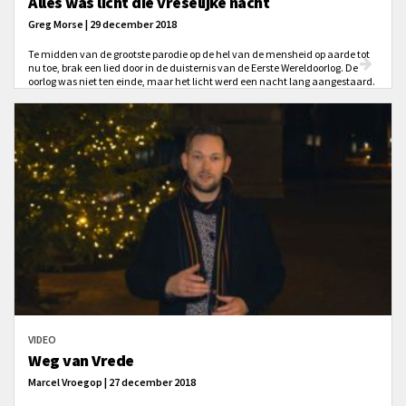
Alles was licht die vreselijke nacht
Greg Morse | 29 december 2018
Te midden van de grootste parodie op de hel van de mensheid op aarde tot
nu toe, brak een lied door in de duisternis van de Eerste Wereldoorlog. De
oorlog was niet ten einde, maar het licht werd een nacht lang aangestaard.
Veel aanwezigen vertelden er later over als een van de hoogtepunten van
hun leven. Soldaten schreven dat ze nergens anders kerstavond 1914
hadden willen vieren.
VIDEO
Weg van Vrede
Marcel Vroegop | 27 december 2018