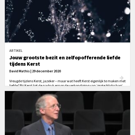
ARTIKEL
Jouw grootste bezit en zelfopofferende liefde
tijdens Kerst
David Mathis | 29 december 2020
Vreugde tijdens Kerst, jazeker – maar wat heeft Kerst eigenlijk te maken met
liefde? Bij Kerst ligt de nadruk erg op de verkondiging van ‘grote blijdschap’
(Lukas 2:10). Maar welke plaats heeft de liefde voor anderen? Deze tijd is
normaal gesproken erg druk. We brengen veel tijd door met familie. Kerst is
zo een van de meest uitdagende tijden van het jaar voor onze relaties. Hoe
verhoudt de kerstvreugde in Jezus zich tot het liefhebben van anderen?
Vooral als het niet makkelijk is om lief te hebben?