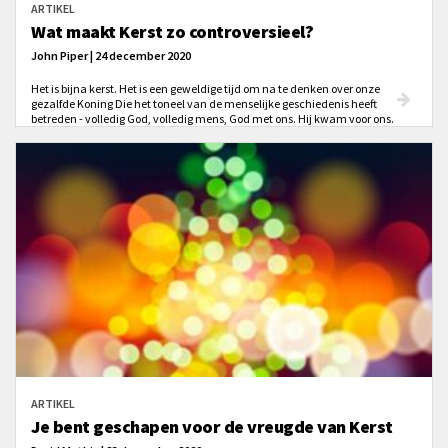
ARTIKEL
Wat maakt Kerst zo controversieel?
John Piper | 24 december 2020
Het is bijna kerst. Het is een geweldige tijd om na te denken over onze
gezalfde Koning Die het toneel van de menselijke geschiedenis heeft
betreden - volledig God, volledig mens, God met ons. Hij kwam voor ons.
Jezus kwam, niet om gediend te worden, maar om te dienen - om ons te
dienen. Jezus kwam niet om gediend te worden, maar om te dienen, om
ons te dienen. Dat betekent dat Kerst in wezen onze nood benadrukt. Maar
wat is onze nood? Dat is de vraag waar het allemaal om draait bij Kerst.
ARTIKEL
Je bent geschapen voor de vreugde van Kerst