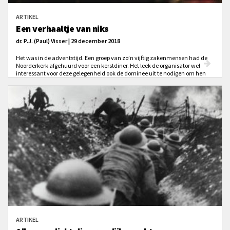
ARTIKEL
Een verhaaltje van niks
dr. P.J. (Paul) Visser | 29 december 2018
Het was in de adventstijd. Een groep van zo’n vijftig zakenmensen had de
Noorderkerk afgehuurd voor een kerstdiner. Het leek de organisator wel
interessant voor deze gelegenheid ook de dominee uit te nodigen om hen
een kerstboodschap mee te geven. Hij waarschuwde me wel dat het geen
preek moest worden, omdat de meesten niets (meer) met het geloof
hadden.
ARTIKEL