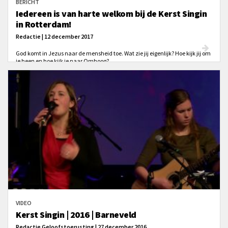
BERICHT
Iedereen is van harte welkom bij de Kerst Singin
in Rotterdam!
Redactie | 12 december 2017
God komt in Jezus naar de mensheid toe. Wat zie jij eigenlijk? Hoe kijk jij om
je heen en hoe kijk je naar Omhoog?
VIDEO
Kerst Singin | 2016 | Barneveld
Redactie Geloofstoerusting | 27 december 2016