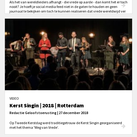
Als het van wereldleiders afhangt - die vrede op aarde - dan komt het er toch
nooit? Je hoeft je social media feed niet in de gaten te houden en geen
journaal te bekijken om toch te kunnen realiseren dat vrede wereldwijd ver
te zoeken is.
VIDEO
Kerst Singin | 2018 | Rotterdam
Redactie Geloofstoerusting | 27 december 2018
Op Tweede Kerstdag werd traditiegetrouw de Kerst Singin georganiseerd
met het thema 'Weg van Vrede'.