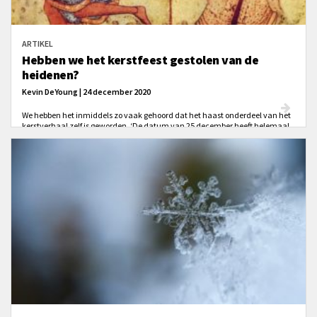
ARTIKEL
Hebben we het kerstfeest gestolen van de
heidenen?
Kevin DeYoung | 24 december 2020
We hebben het inmiddels zo vaak gehoord dat het haast onderdeel van het
kerstverhaal zelf is geworden. ‘De datum van 25 december heeft helemaal
niets met Jezus te maken. Christenen van vandaag die zich inlaten met
kerstvieringen in de maand december laten zien nog niet volledig vrij te
zijn. Het getuigt van halfslachtigheid en een poging om van twee walletjes
te eten. We hebben nieuwe reformatie nodig.’ Bekend standpunt? Is het
terechte kritiek?