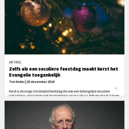
ARTIKEL
Zelfs als een seculiere feestdag maakt kerst het
Evangelie toegankelijk
Tim Keller | 25 december 2018
Kerst is de enige christelijke feestdag die ook een belangrijke seculiere
vakantie is - misschien wel de grootste in onze cultuur. Het resultaat is twee
verschillende vieringen, elk waargenomen door miljoenen mensen op
hetzelfde moment. Dit levert aan beide kanten wat ongemak op.