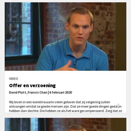
Bremerman.
VIDEO
Offer en verzoening
David Platt, Francis Chan | 6 februari 2020
Wij leven in een wereld waarin velen geloven dat zij vergeving zullen
ontvangen omdat ze goede mensen zijn. Dat ze meer goede dingen gedaan
hebben dan slechte. Die hebben ze als het ware gecompenseerd. Zorg dat ze
echt begrijpen wat de Grote Verzoendag was! Wat daar gebeurde roept jou
toe: 'Dit gaat niet om jou, maar om Hem - hét Offer!'