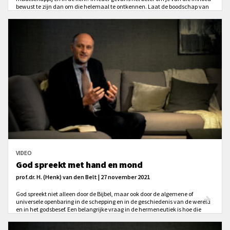
bewust te zijn dan om die helemaal te ontkennen. Laat de boodschap van
de Bijbel wel een correctie zijn op onze vanzelfsprekendheden.
VIDEO
God spreekt met hand en mond
prof.dr. H. (Henk) van den Belt | 27 november 2021
God spreekt niet alleen door de Bijbel, maar ook door de algemene of
universele openbaring in de schepping en in de geschiedenis van de wereld
en in het godsbesef. Een belangrijke vraag in de hermeneutiek is hoe die
algemene openbaring zich verhoudt tot het Woord van God.