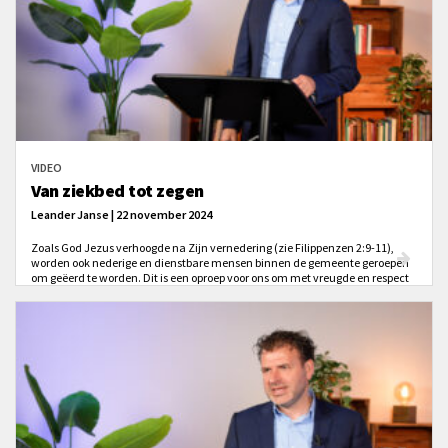
VIDEO
Van ziekbed tot zegen
Leander Janse | 22 november 2024
Zoals God Jezus verhoogde na Zijn vernedering (zie Filippenzen 2:9-11),
worden ook nederige en dienstbare mensen binnen de gemeente geroepen
om geëerd te worden. Dit is een oproep voor ons om met vreugde en respect
om te gaan met medegelovigen die zich geven voor het Koninkrijk van God.