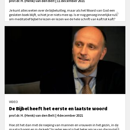
prof.dr. H. (Henk) van den Belt | 11 december 2021
Je kunt alles weten over de bijbeluitleg, maar als het Woord van God een
gesloten boek blijft, schiet je er niets mee op. Is er nog genoeg innerlijke rust
om meditatief bijbel te lezen en lezen we de hele schrift van kaft tot kaft?
VIDEO
De Bijbel heeft het eerste en laatste woord
prof.dr. H. (Henk) van den Belt | 4 december 2021
Hoe zit het dan met de roeping van mannen en vrouwen in het gezin, in de
maatschappij en in de kerk? In ieder geval is het beter om je van die invloed