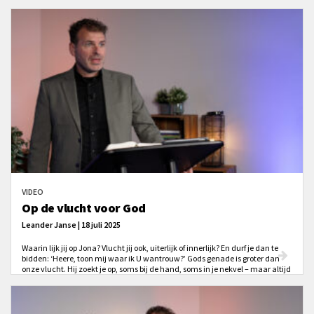
VIDEO
Op de vlucht voor God
Leander Janse | 18 juli 2025
Waarin lijk jij op Jona? Vlucht jij ook, uiterlijk of innerlijk? En durf je dan te
bidden: ‘Heere, toon mij waar ik U wantrouw?’ Gods genade is groter dan
onze vlucht. Hij zoekt je op, soms bij de hand, soms in je nekvel – maar altijd
uit liefde.