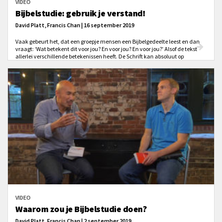
VIDEO
Bijbelstudie: gebruik je verstand!
David Platt, Francis Chan | 16 september 2019
Vaak gebeurt het, dat een groepje mensen een Bijbelgedeelte leest en dan
vraagt: ‘Wat betekent dit voor jou? En voor jou? En voor jou?’ Alsof de tekst
allerlei verschillende betekenissen heeft. De Schrift kan absoluut op
meerdere manieren toegepast worden in ons leven. Maar de Schrift heeft
een duidelijke betekenis; een tekst betékent iets. En die betekenis is
vandaag geen andere dan 2000 jaar geleden, toen de tekst opgeschreven
werd.
VIDEO
Waarom zou je Bijbelstudie doen?
David Platt, Francis Chan | 2 september 2019