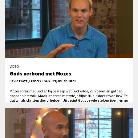
VIDEO
Gods verbond met Mozes
David Platt, Francis Chan | 29 januari 2020
Mozes sprak met God en hij begreep wat God wilde, Zijn bevel, en gaf dat
door aan het volk. Maak iedereen met wie je Bijbelstudie doet er van bewust
dat wij als christen die rol hebben. Jij begint Gods bevelen te begrijpen, en nu
is het jouw taak om als een priester naar anderen te gaan. Naar de mensen
in jouw leven die God nog niet kennen, Zijn wet niet kennen, geen
verhouding met Hem hebben. Ga in de bres staan en deel het Evangelie!