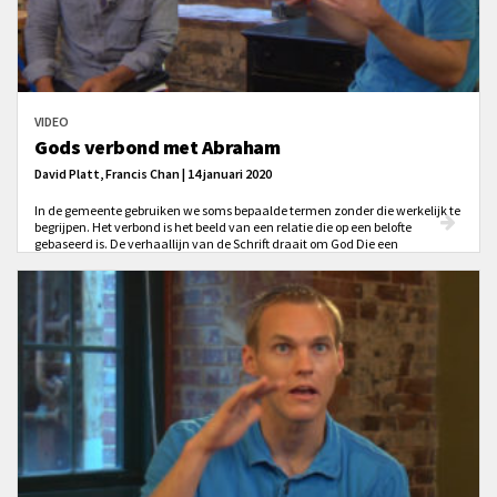
VIDEO
Gods verbond met Abraham
David Platt, Francis Chan | 14 januari 2020
In de gemeente gebruiken we soms bepaalde termen zonder die werkelijk te
begrijpen. Het verbond is het beeld van een relatie die op een belofte
gebaseerd is. De verhaallijn van de Schrift draait om God Die een
verbondsrelatie aangaat met Zijn volk. ‘Ik zal jullie beloften doen, Ik zal
jullie trouw zijn, Ik zal deze beloften houden.’ Daar is onze verhouding met
Christus op gebaseerd.