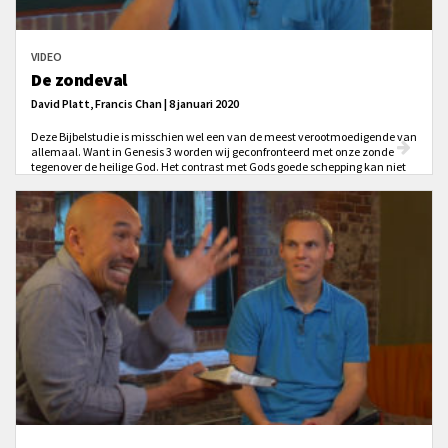
VIDEO
De zondeval
David Platt, Francis Chan | 8 januari 2020
Deze Bijbelstudie is misschien wel een van de meest verootmoedigende van
allemaal. Want in Genesis 3 worden wij geconfronteerd met onze zonde
tegenover de heilige God. Het contrast met Gods goede schepping kan niet
groter. Het ene moment genieten we van alles dat God écht goed maakte,
nu staan we echter oog in oog met onze zondigheid, en met de gevolgen van
de zonde in een gevallen wereld. En dat kan op allerlei verschillende
manieren tot uiting komen, ook in het onderlinge gesprek met elkaar.