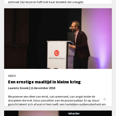
ontmoet Zijn bruid en heft met haar de beker der vreugde.
VIDEO
Een ernstige maaltijd in kleine kring
Laurens Snoek | 11 december 2018
We proeven een sfeer van ernst, van weemoed, van angst onder de
discipelen die met Jezus aanzitten aan de paasmaaltijd. En op Jezus’
gezicht tekent zich af wat in Hem leeft: een hartelijke vastberadenheid om
de weg naar de dood te gaan en een groot verlangen om met al Zijn
volgelingen te eten.