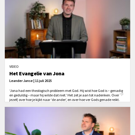
VIDEO
Het Evangelie van Jona
Leander Janse | 11 juli 2025
‘Jona had een theologisch probleem met God. Hij wist hoe God is – genadig
en geduldig – maar hij wilde dat niet.’ Het zet je aan tot nadenken. Over
jezelf, over hoe je kijkt naar ‘de ander’, en over hoe ver Gods genade reikt.
Doe dus mee en begin aan een Bijbelstudie over Jona!