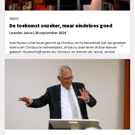
VIDEO
De toekomst onzeker, maar eindeloos goed
Leander Janse | 20 september 2024
Voor Paulus is het leven gericht op Christus, en hij benadrukt dat zijn grootste
doel is om Christus te verheerlijken, of dat nu door leven of door sterven
gebeurt. Hij beschrijft leven als ‘Christus’ en sterven als ‘winst’, omdat
sterven betekent dat hij direct in de aanwezigheid van Christus zal zijn, wat
hij als het beste beschouwt.