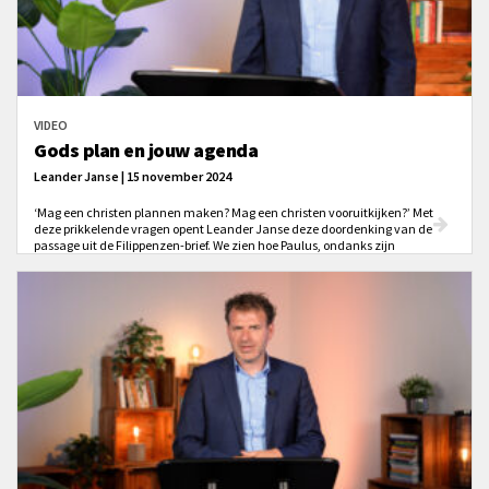
VIDEO
Gods plan en jouw agenda
Leander Janse | 15 november 2024
‘Mag een christen plannen maken? Mag een christen vooruitkijken?’ Met
deze prikkelende vragen opent Leander Janse deze doordenking van de
passage uit de Filippenzen-brief. We zien hoe Paulus, ondanks zijn
gevangenschap, plannen maakt ‘in vertrouwen op God’ zonder dat hij
daarbij in passiviteit vervalt.