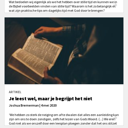
Wat bedoelen wij eigenlijk als we het hebben over stille tijd en kunnen we in
de Bijbel voorbeelden vinden van stille tijd? Waarom is het zo belangrijk en
wat zijn praktische tips om dagelijks tijd met God door te brengen?
ARTIKEL
Je leest wel, maar je begrijpt het niet
Joshua Bremerman | 4 mei 2020
‘We hebben zo sterk de neiging om af te dwalen dat alles een aanleiding kan
zijn om ons te doen zondigen, zelfs het lezen van Gods Woord. (...) We eren
God niet als we onszelf door een leesplan ploegen zonder dat het ons stilzet
om God te aanbidden.’ Maar hoe dan wel? Lees het artikel van Joshua