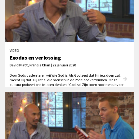
VIDEO
Exodus en verlossing
David Platt, Francis Chan | 22 januari 2020
Door Gods daden leren wij Wie God is. Als God zegt dat Hij iets doen zal,
meent Hij dat. Hij liet al die mensen in de Rode Zee verdrinken. Onze
cultuur probeert ons te laten denken: ‘God zal Zijn toorn nooit ten uitvoer
brengen.’ En daarom denken velen: ‘Dat is niet de God in Wie ik geloof.’ Maar
vergeet niet dat wij Zijn Woord geloven en God vertrouwen. Bedenk ook dat
Gods toorn niet losstaat van Zijn liefde.