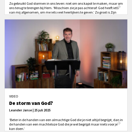
Zo gebruikt God stormen in ons leven: niet om ons kapot te maken, maar om
ons terug te brengen bij Hem. ‘Misschien zie je pas achteraf: God heeft iets
van mij afgenomen, om me iets veel heerlijkers te geven.’ Zo groot is Zijn
goedheid.
VIDEO
De storm van God?
Leander Janse | 25 juli 2025
‘Beter in de handen van een almachtige God die je niet altijd begrijpt, dan in
de handen van een machteloze God die je wel begrijpt maar niets voor je
kan doen.’