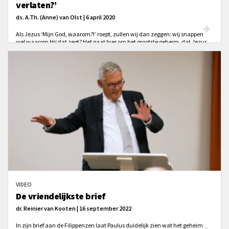
verlaten?’
ds. A.Th. (Anne) van Olst | 6 april 2020
Als Jezus ‘Mijn God, waarom?!’ roept, zullen wij dan zeggen: wij snappen
wel waarom Hij dat zegt? Het gaat hier om het grootste geheim, dat Jezus
Zich van God verlaten wist. En toch. Hij zegt: ‘Mijn God’, en Hij maakt van
een Psalm Zijn gebed. Deze betekenis mogen we er toch in zien: Hij werd
van God verlaten, opdat wij nooit meer door God verlaten zouden worden.
VIDEO
De vriendelijkste brief
dr. Reinier van Kooten | 16 september 2022
In zijn brief aan de Filippenzen laat Paulus duidelijk zien wat het geheim