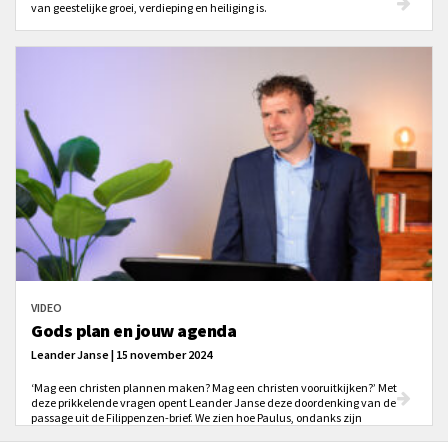
van geestelijke groei, verdieping en heiliging is.
VIDEO
Gods plan en jouw agenda
Leander Janse | 15 november 2024
‘Mag een christen plannen maken? Mag een christen vooruitkijken?’ Met
deze prikkelende vragen opent Leander Janse deze doordenking van de
passage uit de Filippenzen-brief. We zien hoe Paulus, ondanks zijn
gevangenschap, plannen maakt ‘in vertrouwen op God’ zonder dat hij
daarbij in passiviteit vervalt.