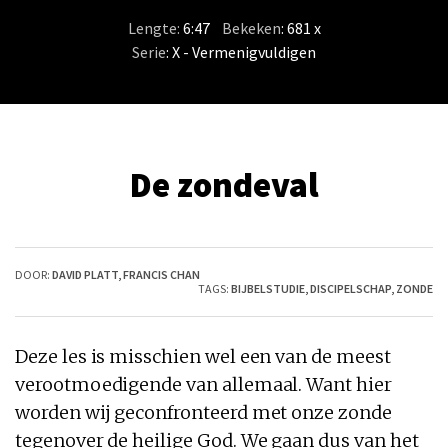
Lengte:
6:47
/
Bekeken
: 681 x
Serie
:
X - Vermenigvuldigen
De zondeval
DOOR:
DAVID PLATT
,
FRANCIS CHAN
TAGS:
BIJBELSTUDIE
,
DISCIPELSCHAP
,
ZONDE
Deze les is misschien wel een van de meest
verootmoedigende van allemaal. Want hier
worden wij geconfronteerd met onze zonde
tegenover de heilige God. We gaan dus van het