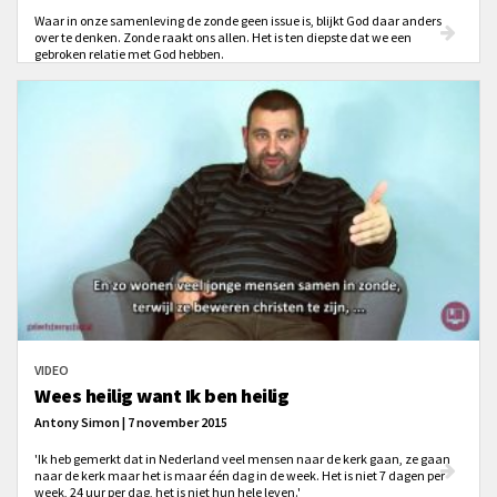
Waar in onze samenleving de zonde geen issue is, blijkt God daar anders
over te denken. Zonde raakt ons allen. Het is ten diepste dat we een
gebroken relatie met God hebben.
VIDEO
Wees heilig want Ik ben heilig
Antony Simon | 7 november 2015
'Ik heb gemerkt dat in Nederland veel mensen naar de kerk gaan, ze gaan
naar de kerk maar het is maar één dag in de week. Het is niet 7 dagen per
week, 24 uur per dag, het is niet hun hele leven.'