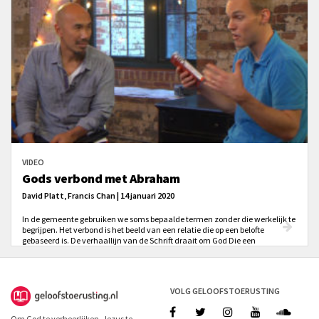
VIDEO
Gods verbond met Abraham
David Platt, Francis Chan | 14 januari 2020
In de gemeente gebruiken we soms bepaalde termen zonder die werkelijk te
begrijpen. Het verbond is het beeld van een relatie die op een belofte
gebaseerd is. De verhaallijn van de Schrift draait om God Die een
verbondsrelatie aangaat met Zijn volk. ‘Ik zal jullie beloften doen, Ik zal
jullie trouw zijn, Ik zal deze beloften houden.’ Daar is onze verhouding met
Christus op gebaseerd.
VOLG GELOOFSTOERUSTING
Om God te verheerlijken, Jezus te