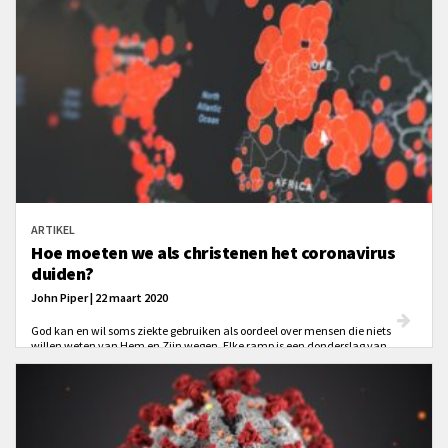
ARTIKEL
Hoe moeten we als christenen het coronavirus
duiden?
John Piper | 22 maart 2020
God kan en wil soms ziekte gebruiken als oordeel over mensen die niets
willen weten van Hem en Zijn wegen. Elke ramp is een donderslag van
goddelijke barmhartigheid te midden van het oordeel. En God roept het jou
toe: ‘Bekeer je en wend je tot God om barmhartigheid te ontvangen, zodat
Hij in jouw leven alle eer krijgt die Hij waard is.’