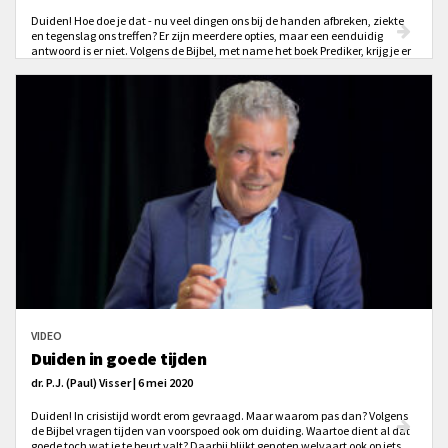
Duiden! Hoe doe je dat - nu veel dingen ons bij de handen afbreken, ziekte
en tegenslag ons treffen? Er zijn meerdere opties, maar een eenduidig
antwoord is er niet. Volgens de Bijbel, met name het boek Prediker, krijg je er
minder grip op dan je zou willen. En leidt dat onderkennen niet tot
verootmoediging?
VIDEO
Duiden in goede tijden
dr. P.J. (Paul) Visser | 6 mei 2020
Duiden! In crisistijd wordt erom gevraagd. Maar waarom pas dan? Volgens
de Bijbel vragen tijden van voorspoed ook om duiding. Waartoe dient al dat
goede toch wat je te beurt valt? Daarbij blijkt genoten welvaart ook op iets