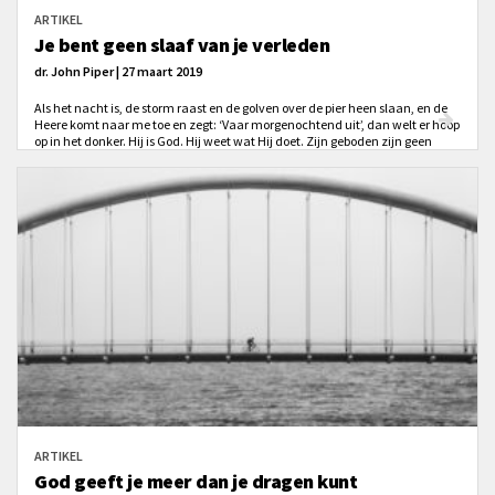
ARTIKEL
Je bent geen slaaf van je verleden
dr. John Piper | 27 maart 2019
Als het nacht is, de storm raast en de golven over de pier heen slaan, en de
Heere komt naar me toe en zegt: ‘Vaar morgenochtend uit’, dan welt er hoop
op in het donker. Hij is God. Hij weet wat Hij doet. Zijn geboden zijn geen
wegwerpwoorden. (...) Er is verandering mogelijk. Streef ernaar tot je
volmaakt zult zijn bij de komst van Christus.
ARTIKEL
God geeft je meer dan je dragen kunt