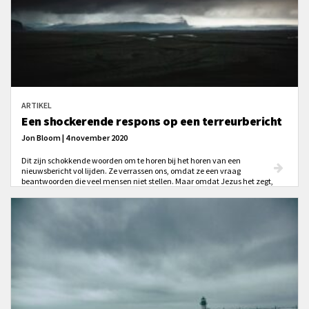
ARTIKEL
Een shockerende respons op een terreurbericht
Jon Bloom | 4 november 2020
Dit zijn schokkende woorden om te horen bij het horen van een
nieuwsbericht vol lijden. Ze verrassen ons, omdat ze een vraag
beantwoorden die veel mensen niet stellen. Maar omdat Jezus het zegt,
zeker omdat we het horen aan deze zijde van het kruis, weten we dat het
niet harteloze, warrige woorden zijn van haatvolle profeten. Niemand had
zo lief als Jezus.