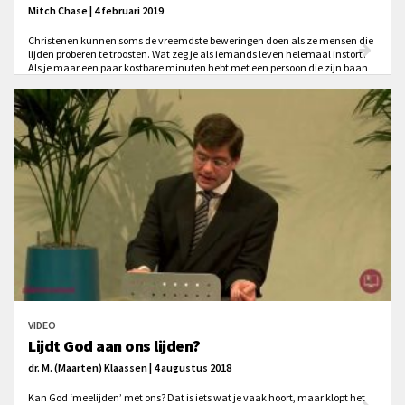
Mitch Chase | 4 februari 2019
Christenen kunnen soms de vreemdste beweringen doen als ze mensen die
lijden proberen te troosten. Wat zeg je als iemands leven helemaal instort?
Als je maar een paar kostbare minuten hebt met een persoon die zijn baan
heeft verloren heeft, of zijn huis, echtgenoot, kind of levensdoelen, welke
troost geef je hem? "God geeft je niet meer dan je aan kunt," heb je dat al
eens gezegd? Nooit meer doen.
VIDEO
Lijdt God aan ons lijden?
dr. M. (Maarten) Klaassen | 4 augustus 2018
Kan God ‘meelijden’ met ons? Dat is iets wat je vaak hoort, maar klopt het