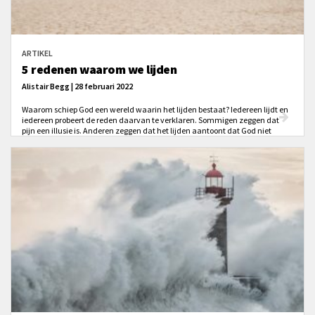
ARTIKEL
5 redenen waarom we lijden
Alistair Begg | 28 februari 2022
Waarom schiep God een wereld waarin het lijden bestaat? Iedereen lijdt en
iedereen probeert de reden daarvan te verklaren. Sommigen zeggen dat
pijn een illusie is. Anderen zeggen dat het lijden aantoont dat God niet
bestaat. Nog weer anderen zeggen dat het lijden bewijst dat God niet
almachtig is. Maar dat verklaart het lijden niet. Wat wel?