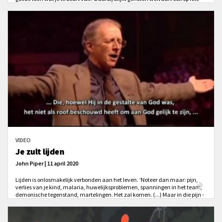
anders te kunnen duiden dan dat het louter zegen is.
VIDEO
Je zult lijden
John Piper | 11 april 2020
Lijden is onlosmakelijk verbonden aan het leven. ‘Noteer dan maar: pijn,
verlies van je kind, malaria, huwelijksproblemen, spanningen in het team,
demonische tegenstand, martelingen. Het zal komen. (...) Maar in die pijn -
in heel de Bijbel vind je christenen die roemen in verdrukking!’