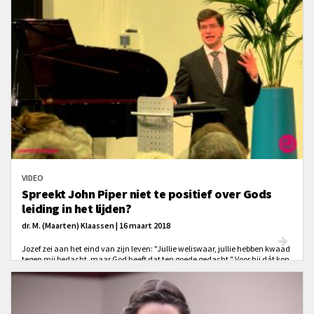
VIDEO
Spreekt John Piper niet te positief over Gods
leiding in het lijden?
dr. M. (Maarten) Klaassen | 16 maart 2018
Jozef zei aan het eind van zijn leven: "Jullie weliswaar, jullie hebben kwaad
tegen mij bedacht, maar God heeft dat ten goede gedacht." Voor hij dát kon
zeggen zijn er wel 20 of 30 verdrietige jaren van lijden aan vooraf gegaan.