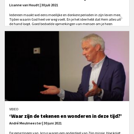
Lisanne van Houdt | 30 juli 2021
Iedereen maakt wel eens moeilijke en donkere perioden in zijn leven mee.
Tijden waarin God heel ver weg voelt. En je het idee hebt dat Hem alles uit
de hand loopt. Goed bedoelde opmerkingen van mensen om je heen
kunnen op die momenten zelfs meer kwaad dan goed doen.
VIDEO
‘Waar zijn de tekenen en wonderen in deze tijd?’
André Meulmeester | 30 juni 2021
De genezingen van Jezus waren een onderdeel van Zijn missie. Hoe krijgt