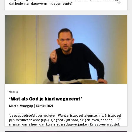
dat heden ten dage vorm in de gemeente?
VIDEO
‘Wat als God je kind wegneemt’
Marcel Vroegop | 13 mei 2021
‘Je gaat bedroefd door het leven. Want er is zoveel teleurstelling. Er is zoveel
pijn, verdriet en onbegrip. Als je goed kijkt naar je eigen leven, naar de
mensen om je heen dan kun je iedere dag wel janken. Er is zoveel wat stuk
gaat, er is zoveel wat kapot gaat ...’