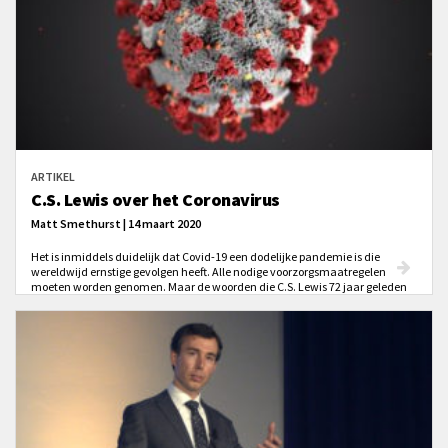
ARTIKEL
C.S. Lewis over het Coronavirus
Matt Smethurst | 14 maart 2020
Het is inmiddels duidelijk dat Covid-19 een dodelijke pandemie is die
wereldwijd ernstige gevolgen heeft. Alle nodige voorzorgsmaatregelen
moeten worden genomen. Maar de woorden die C.S. Lewis 72 jaar geleden
schreef zijn ook nu nog relevant. Je hoeft voor “atoombom” alleen maar
“coronavirus” in te vullen.