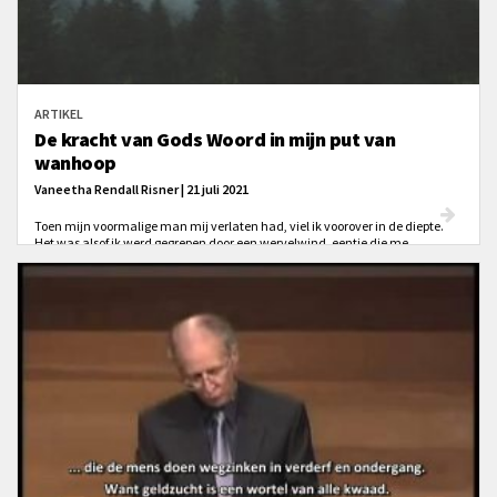
ARTIKEL
De kracht van Gods Woord in mijn put van
wanhoop
Vaneetha Rendall Risner | 21 juli 2021
Toen mijn voormalige man mij verlaten had, viel ik voorover in de diepte.
Het was alsof ik werd gegrepen door een wervelwind, eentje die me
weggreep uit mijn gelukkige en veilige leventje en in een donkere kolk wierp.
Dagenlang zat ik daar, alleen, twijfelend of ik de kracht had om door te
gaan. Of ik dat überhaupt wilde. Er was geen licht, alles was zo duister dat ik
niets kon zien. Ik kon me niet voorstellen om voor altijd zo te moeten leven.
Het idee dat ik ooit weer gelukkig zou worden gaf ik op.