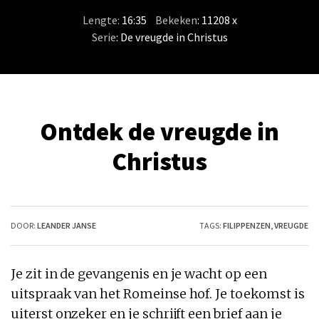
Lengte:
16:35
/
Bekeken
: 11208 x
Serie
:
De vreugde in Christus
Ontdek de vreugde in
Christus
DOOR:
LEANDER JANSE
TAGS:
FILIPPENZEN
,
VREUGDE
Je zit in de gevangenis en je wacht op een
uitspraak van het Romeinse hof. Je toekomst is
uiterst onzeker en je schrijft een brief aan je