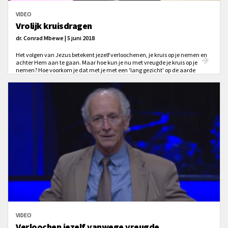
VIDEO
Vrolijk kruisdragen
dr. Conrad Mbewe | 5 juni 2018
Het volgen van Jezus betekent jezelf verloochenen, je kruis op je nemen en
achter Hem aan te gaan. Maar hoe kun je nu met vreugde je kruis op je
nemen? Hoe voorkom je dat met je met een 'lang gezicht' op de aarde
rondloopt, terwijl je belijdt een volgeling van Jezus te zijn? Wat is het
geheim?
VIDEO
Verloochen jezelf vanwege vreugde