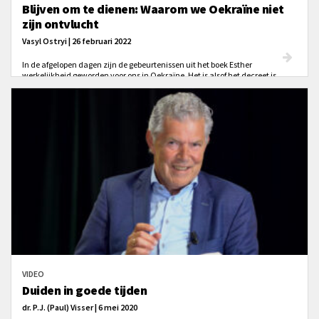
Blijven om te dienen: Waarom we Oekraïne niet
zijn ontvlucht
Vasyl Ostryi | 26 februari 2022
In de afgelopen dagen zijn de gebeurtenissen uit het boek Esther
werkelijkheid geworden voor ons in Oekraïne. Het is alsof het decreet is
getekend, en Haman de vergunning heeft om een hele natie te vernietigen.
De galgen staan klaar. Oekraïne wacht af.
VIDEO
Duiden in goede tijden
dr. P.J. (Paul) Visser | 6 mei 2020