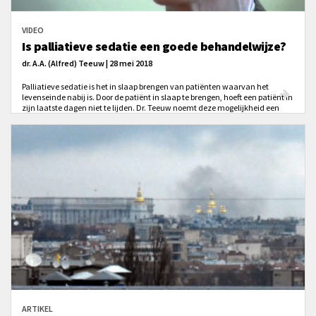
VIDEO
Is palliatieve sedatie een goede behandelwijze?
dr. A.A. (Alfred) Teeuw | 28 mei 2018
Palliatieve sedatie is het in slaap brengen van patiënten waarvan het
levenseinde nabij is. Door de patiënt in slaap te brengen, hoeft een patiënt in
zijn laatste dagen niet te lijden. Dr. Teeuw noemt deze mogelijkheid een
zegen. Maar hoe verhoudt palliatieve sedatie zich tot euthanasie? Wat zijn
de verschillen? Waar liggen de grenzen?
ARTIKEL