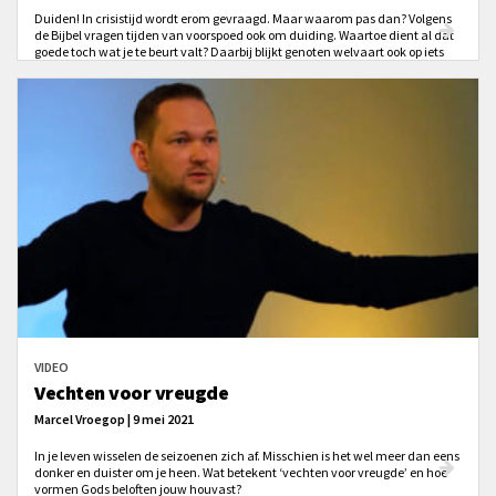
Duiden! In crisistijd wordt erom gevraagd. Maar waarom pas dan? Volgens
de Bijbel vragen tijden van voorspoed ook om duiding. Waartoe dient al dat
goede toch wat je te beurt valt? Daarbij blijkt genoten welvaart ook op iets
anders te kunnen duiden dan dat het louter zegen is.
VIDEO
Vechten voor vreugde
Marcel Vroegop | 9 mei 2021
In je leven wisselen de seizoenen zich af. Misschien is het wel meer dan eens
donker en duister om je heen. Wat betekent ‘vechten voor vreugde’ en hoe
vormen Gods beloften jouw houvast?