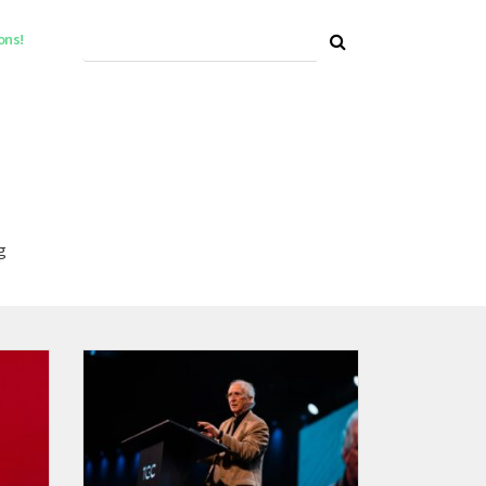
ons!
g