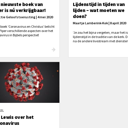
 nieuwste boek van
Lijdenstijd in tijden van
er is nú verkrijgbaar!
lijden – wat moeten we
doen?
tie Geloofstoerusting | 4 mei 2020
Maartje Lamberink-Kok | 8 april 2020
 boek ‘Coronavirus en Christus’ belicht
Piper verschillende aspecten over het
‘Je zou het bijna vergeten, maar het is
virus in Bijbels perspectief.
lijdenstijd in de traditie van de kerk. 
na de andere livestream met diensten
in het teken staan van het lijden kom
voorbij. En uit allerlei huizen wordt er 
meegekeken. Op enkele straten klinkt
een lied. Het is lijdenstijd in de tijd va
lijden.’
KEL
. Lewis over het
onavirus