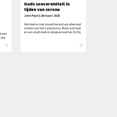
Gods soevereiniteit in
tijden van corona
John Piper | 28 maart 2020
Het doet er niet zoveel toe wat wij allemaal
vinden van het coronavirus. Maar wat God
er van vindt doet er absoluut wel toe. En Hij
De een
zwijgt daar niet over. Er is bijna geen pagina
 die
in de Bijbel te vinden die niet iets te zeggen
en
heeft in deze crisis.
online
 er
n het