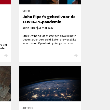
VIDEO
John Piper’s gebed voor de
COVID-19-pandemie
John Piper | 13 mei 2020
Strek Uw hand uit en geef een opwekking in
deze stervende wereld. Laten die vreselijke
woorden uit Openbaring niet gelden voor
e tijd
deze generatie: ‘En zij bekeerden zich niet.’
n de
n in
ARTIKEL