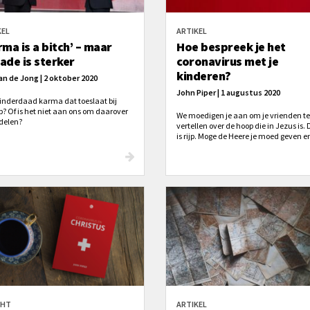
KEL
ARTIKEL
rma is a bitch’ – maar
Hoe bespreek je het
ade is sterker
coronavirus met je
kinderen?
an de Jong | 2 oktober 2020
John Piper | 1 augustus 2020
t inderdaad karma dat toeslaat bij
? Of is het niet aan ons om daarover
We moedigen je aan om je vrienden te
rdelen?
vertellen over de hoop die in Jezus is. D
is rijp. Moge de Heere je moed geven e
juiste woorden om eeuwige waarhede
de levens van je vrienden te spreken.
CHT
ARTIKEL