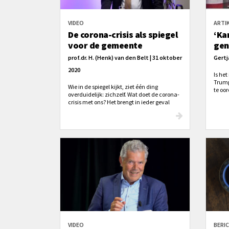
VIDEO
ARTI
De corona-crisis als spiegel
‘Ka
voor de gemeente
gen
prof.dr. H. (Henk) van den Belt | 31 oktober
Gertj
2020
Is he
Trump
Wie in de spiegel kijkt, ziet één ding
te oo
overduidelijk: zichzelf. Wat doet de corona-
crisis met ons? Het brengt in ieder geval
spanning en onzekerheid zowel binnen als
buiten de kerk. Durf jij als gemeente(lid) in
de spiegel te kijken?
VIDEO
BERI