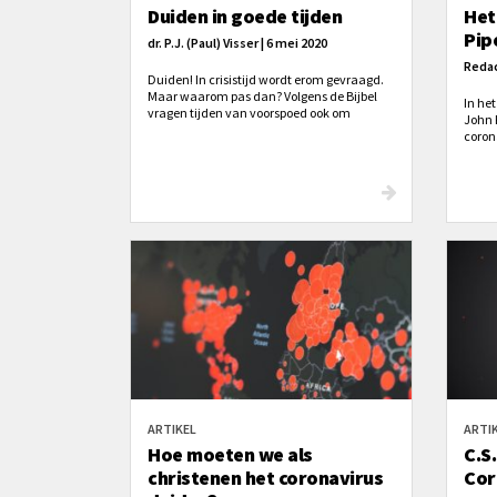
Duiden in goede tijden
Het
Pip
dr. P.J. (Paul) Visser | 6 mei 2020
Redac
Duiden! In crisistijd wordt erom gevraagd.
Maar waarom pas dan? Volgens de Bijbel
In het
vragen tijden van voorspoed ook om
John 
duiding. Waartoe dient al dat goede toch
corona
wat je te beurt valt? Daarbij blijkt genoten
welvaart ook op iets anders te kunnen
duiden dan dat het louter zegen is.
ARTIKEL
ARTI
Hoe moeten we als
C.S
christenen het coronavirus
Cor