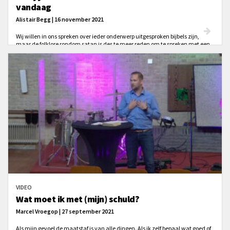
vandaag
Alistair Begg | 16 november 2021
Wij willen in ons spreken over ieder onderwerp uitgesproken bijbels zijn,
maar de folklore rondom satan is des te meer reden om te spreken met een
geopende Bijbel wanneer we onderzoeken wie de duivel is en wat hij en zijn
trawanten willen bereiken.
VIDEO
Wat moet ik met (mijn) schuld?
Marcel Vroegop | 27 september 2021
Als mijn gevoel de maatstaf is van alle dingen. Als ik zelf bepaal wat goed of