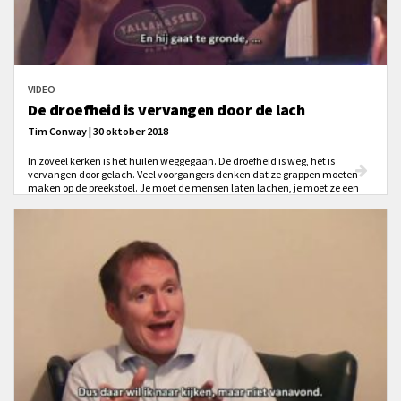
VIDEO
De droefheid is vervangen door de lach
Tim Conway | 30 oktober 2018
In zoveel kerken is het huilen weggegaan. De droefheid is weg, het is
vervangen door gelach. Veel voorgangers denken dat ze grappen moeten
maken op de preekstoel. Je moet de mensen laten lachen, je moet ze een
leuke tijd geven. God verhoede het dat we een preek houden die zorgt dat
men gaat huilen.