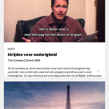
VIDEO
Strijden voor nederigheid
Tim Conway | 10 mei 2016
'En ik verzeker je, als ik eens luister naar wat vooral de jongeren erg
aantrekt, dan is het niet vaak dat een jongere erg enthousiast is over
nederigheid. Ze zijn enthousiast over bepaalde leer uit de Bijbel, enthousiast
over de vervulling van de Geest, enthousiast over evangelisatie. Geweldig! Ik
wil niets hiervan aan de kant zetten, het zijn goede dingen. Maar hoe vaak
zijn we enthousiast over nederigheid?'