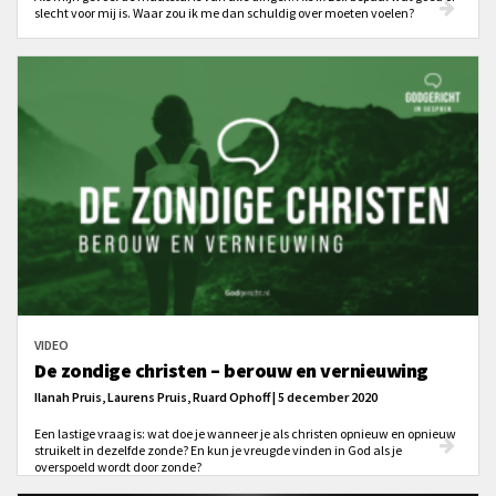
slecht voor mij is. Waar zou ik me dan schuldig over moeten voelen?
VIDEO
De zondige christen – berouw en vernieuwing
Ilanah Pruis, Laurens Pruis, Ruard Ophoff | 5 december 2020
Een lastige vraag is: wat doe je wanneer je als christen opnieuw en opnieuw
struikelt in dezelfde zonde? En kun je vreugde vinden in God als je
overspoeld wordt door zonde?