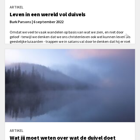
ARTIKEL
Leven in een wereld vol duivels
Burk Parsons | 6 september 2022
Omdat we veel te vaak wandelen op basis van wat we zien, en niet door
geloof - terwijl we denken dat we ons christenleven ook wel kunnen leven als
geestelijke luiaarden - trappen we in satans val door te denken dat hij er niet
echt is, of in ieder geval is hij niet erg actief.
ARTIKEL
Wat jij moet weten over wat de duivel doet