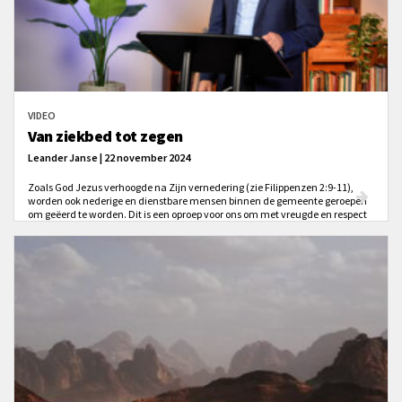
VIDEO
Van ziekbed tot zegen
Leander Janse | 22 november 2024
Zoals God Jezus verhoogde na Zijn vernedering (zie Filippenzen 2:9-11),
worden ook nederige en dienstbare mensen binnen de gemeente geroepen
om geëerd te worden. Dit is een oproep voor ons om met vreugde en respect
om te gaan met medegelovigen die zich geven voor het Koninkrijk van God.