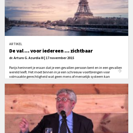
ARTIKEL
De val … voor iedereen … zichtbaar
dr. Arturo G. Azurdia III | 17 november 2015
Parijs herinnert je eraan dat je een gevallen persoon bent en in een gevallen
wereld leeft. Het moet binnen in je een schreeuw voortbrengen voor
volmaakte gerechtigheid wat geen mens of menselijk systeem kan
bereiken. Het moet je vullen, geliefden, met een last om het boven de zon te
zoeken.