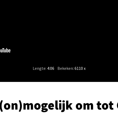
Lengte:
4:06
/
Bekeken
: 6110 x
 (on)mogelijk om tot