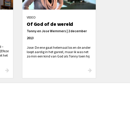
VIDEO
Of God of de wereld
Tonny en Jose Wemmers | 2 december
2013
d –
Jose: De ene gaat helemaal los en de ander
 (Efeze
loopt aardig in het gareel, maar ik was net
et het
zo min een kind van God als Tonny toen hij
leven
jong was. (...) Tonny: Hoe zit dat nou? Dat
kun je toch niet zeker weten of dat je nu
k u
naar de hemel gaat? Ik kende niemand die
tot
zeker wist dat die naar de hemel ging. Er
was niemand die zei: "Tonny, hoe zit het
met jouw ziel? Wat nu als je sterft?"