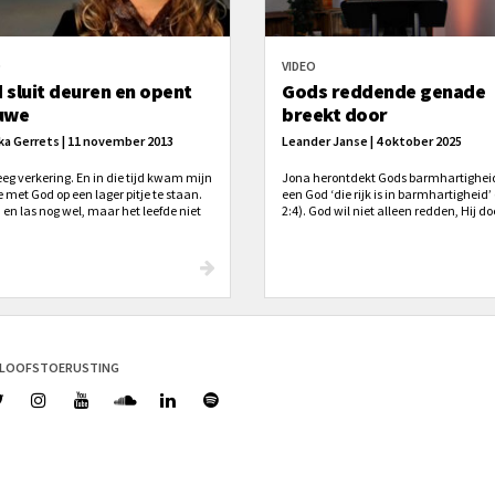
O
VIDEO
 sluit deuren en opent
Gods reddende genade
uwe
breekt door
ka Gerrets | 11 november 2013
Leander Janse | 4 oktober 2025
eeg verkering. En in die tijd kwam mijn
Jona herontdekt Gods barmhartighei
e met God op een lager pitje te staan.
een God ‘die rijk is in barmhartigheid’
 en las nog wel, maar het leefde niet
2:4). God wil niet alleen redden, Hij do
meer. Ik zette anderen dingen op de
ook: ‘Maar uit het verderf trok u mijn 
e plaats. Het leven met God zwakte
omhoog’ (vers 6). Dat besef leidt tot
 verder af. (...) Ik vind het bijzonder
dankbaarheid: ‘Met dankzegging zal i
od in mijn leven heeft gewerkt. God is
offers brengen’ (vers 9), en vervolgens 
od van wonderen. Hij geneest,
overgave: ‘Wat ik beloofd heb, zal ik
eft en geeft overwinning over zonden."
nakomen.’
ELOOFSTOERUSTING