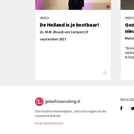
VIDEO
VIDE
De Heiland is je kostbaar!
God
nie
ds. M.M. (Ruud) van Campen | 9
Maris
september 2017
"Ik kr
relati
Ik bad
echt 
eerst
steeds
hoe G
een G
verge
VOLG G
Om God te verheerlijken, Jezus te volgen en de
naaste te dienen.
Over deze website