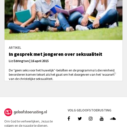
ARTIKEL
In gesprek met jongeren over seksualiteit
Liz Edrington | 16 april 2015
De “geen seks voor het huwelijk”-beloften en de programma’s die reinheid
bevorderen komen tekort als het gaat om het doorgeven van het ‘waarom’
van de christelijke seksualiteit.
VOLG GELOOFSTOERUSTING
Om God te verheerlijken, Jezus te
volgen en de naaste te dienen.