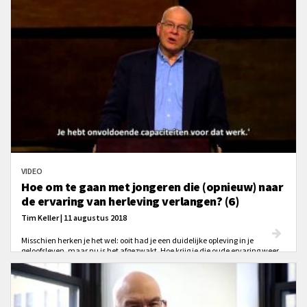
Waarom is juist hiphop zo enorm populair?
VIDEO
Hoe om te gaan met jongeren die (opnieuw) naar
de ervaring van herleving verlangen? (6)
Tim Keller | 11 augustus 2018
Misschien herken je het wel: ooit had je een duidelijke opleving in je
geloofsleven, maar nu is het afgezwakt. Hoe krijg je die oude ervaring weer
terug? 'Probeer de Heilige Geest niet te zijn'.