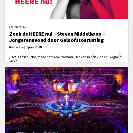
EVENEMENT
Zoek de HEERE nu! – Steven Middelkoop –
Jongerenavond door Geloofstoerusting
Redactie | 7 juni 2018
„Het is zó’n cliche, maar het is ook zó waar. Het kan in één klap eeuwigheid
zijn.”