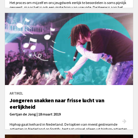
Het proces om mijzelf en ons jeugdwerk eerlijk te beoordelen is soms pijnlijk
geweest, maar het is ook een grote bron van vreugde. De Heere is aan het
werk als we onszelf eerlijk onderzoeken. Hier zijn daarom vier vragen om jou
te helpen nadenken over de prioriteiten van jouw gemeente als het gaat om
jeugdwerk.
ARTIKEL
Jongeren snakken naar frisse lucht van
eerlijkheid
Gertjan de Jong | 18 maart 2019
Hiphop gaat keihard in Nederland. De toptien van meest gestreamde
artiesten in Nederland op Spotify, bestaat vrijwel alleen uit hiphop-artiesten.
Josylvio, Ronnie Flex en Lil’ Kleine vormen momenteel de ‘grote drie’.