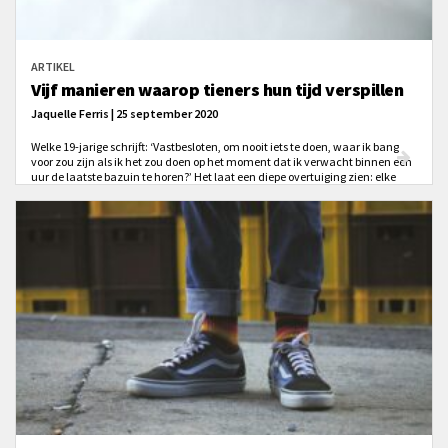
ARTIKEL
Vijf manieren waarop tieners hun tijd verspillen
Jaquelle Ferris | 25 september 2020
Welke 19-jarige schrijft: ‘Vastbesloten, om nooit iets te doen, waar ik bang
voor zou zijn als ik het zou doen op het moment dat ik verwacht binnen een
uur de laatste bazuin te horen?’ Het laat een diepe overtuiging zien: elke
dag verspillen we tijd. Er zijn zelfs bepaalde valstrikken voor tieners (zelfs en
vooral voor christelijke tieners) waarin we telkens weer terugvallen. Ik zal je
er vijf laten zien.