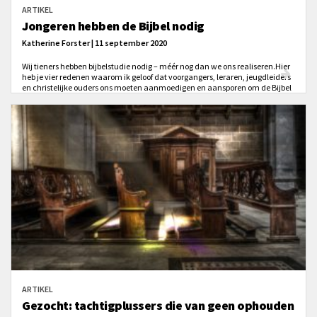
ARTIKEL
Jongeren hebben de Bijbel nodig
Katherine Forster | 11 september 2020
Wij tieners hebben bijbelstudie nodig – méér nog dan we ons realiseren.Hier
heb je vier redenen waarom ik geloof dat voorgangers, leraren, jeugdleiders
en christelijke ouders ons moeten aanmoedigen en aansporen om de Bijbel
te bestuderen en ons moeten leren hoe dat moet.
ARTIKEL
Gezocht: tachtigplussers die van geen ophouden