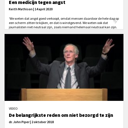
Een medicijn tegen angst
Keith Mathison | 14 april 2020
‘We weten dat angst goed verkoopt, omdat mensen daardoor de hele dag op
een scherm zitten te kijken, en dat is winstgevend. We weten ook dat
journalisten niet neutraal zijn, zoals niemand helemaal neutraal kan zijn.
Maar veel mensen hebben daardoor helemaal geen vertrouwen meer in de
verslaglegging van nieuwsmedia. (...) Is er een medicijn tegen wereldse
angsten en zorgen?’
VIDEO
De belangrijkste reden om niet bezorgd te zijn
dr. John Piper | 2 oktober 2018