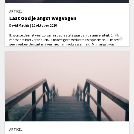
ARTIKEL
Laat God je angst wegvagen
David Mathis | 12 oktober 2020
Ik worstelde met veel zorgen in dat laatste jaar van de universiteit. (...) Ik
moest het niet verknallen. Ik moest geen verkeerde stap nemen. Ik moest
geen verkeerde start maken met mijn volwassenheid. Mijn angst was
geestelijk en emotioneel, niet medisch. Zou er een betere manier zijn om te
vechten tegen angst dan met de eigen woorden van God?
ARTIKEL