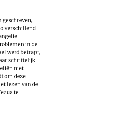
 geschreven,
o verschillend
angelie
problemen in de
el werd betrapt,
r schriftelijk.
eliën niet
dt om deze
het lezen van de
Jezus te