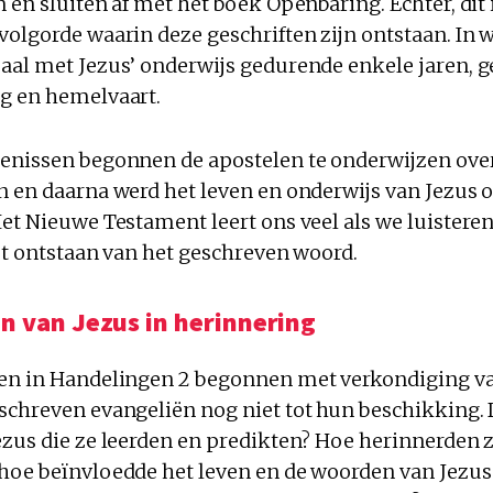
 en sluiten af met het boek Openbaring. Echter, dit i
volgorde waarin deze geschriften zijn ontstaan. In 
aal met Jezus’ onderwijs gedurende enkele jaren, g
g en hemelvaart.
enissen begonnen de apostelen te onderwijzen over
n en daarna werd het leven en onderwijs van Jezus 
et Nieuwe Testament leert ons veel als we luisteren
et ontstaan van het geschreven woord.
n van Jezus in herinnering
en in Handelingen 2 begonnen met verkondiging va
schreven evangeliën nog niet tot hun beschikking.
ezus die ze leerden en predikten? Hoe herinnerden z
hoe beïnvloedde het leven en de woorden van Jezus