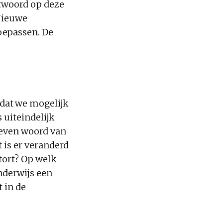
ntwoord op deze
 Nieuwe
oepassen. De
dat we mogelijk
 uiteindelijk
reven woord van
 is er veranderd
tort? Op welk
nderwijs een
t in de