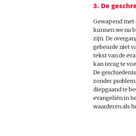
3. De geschr
Gewapend met d
kunnen we nu be
zijn. De overga
gebeurde niet v
tekst van de eva
kan terug te voe
De geschiedenis
zonder probleme
diepgaand te bes
evangeliën in he
waarderen als he