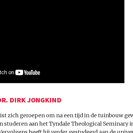
DR. DIRK JONGKIND
ist zich geroepen om na een tijd in de tuinbouw ge
an studeren aan het Tyndale Theological Seminary i
ervolgens heeft hij verder gestudeerd aan de univer