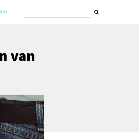
ons!
n van