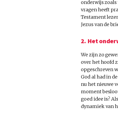
onderwijs zoals
vragen heeft pr
Testament lezen
Jezus van de bri
2. Het onder
We zijn zo gew
over het hoofd 
opgeschreven we
God al had in d
nu het nieuwe v
moment besloot 
goed idee is? Al
dynamiek van h