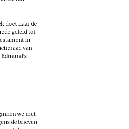
ek doet naar de
ede geleid tot
Testament in
dactieraad van
St Edmund’s
eginnen we met
gens de brieven