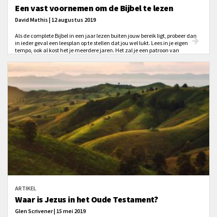
Een vast voornemen om de Bijbel te lezen
David Mathis | 12 augustus 2019
Als de complete Bijbel in een jaar lezen buiten jouw bereik ligt, probeer dan
in ieder geval een leesplan op te stellen dat jou wel lukt. Lees in je eigen
tempo, ook al kost het je meerdere jaren. Het zal je een patroon van
Bijbellezen geven, in plaats van hem gewoon open te slaan bij een
willekeurige tekst die verschijnt. Na verloop van tijd zal het je de
bemoediging geven dat je de hele Bijbel hebt gelezen. En je hebt dan op z'n
minst een glimp gezien van Gods volle schriftelijke openbaring aan ons.
ARTIKEL
Waar is Jezus in het Oude Testament?
Glen Scrivener | 15 mei 2019