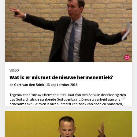
VIDEO
Wat is er mis met de nieuwe hermeneutiek?
dr. Gert van den Brink | 13 september 2018
Tegenover de 'nieuwe hermeneutiek' laat Van den Brink in deze lezing zien
dat God zich als de sprekende God openbaart, Die de waarheid aan ons
bekendmaakt. Geloven is niet allereerst een zaak van doen en handelen,
maar het is voor waar houden wat God zegt.