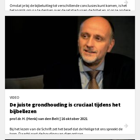
Omdat je bij de bijbeluitleg tot verschillende conclusies kunt komen, is het
belangrijk om na te denken over de relatie tussen de bijbel en al onze andere
bronnen van kennis, zoals de traditie van de kerk.
VIDEO
De juiste grondhouding is cruciaal tijdens het
bijbellezen
prof.dr. H. (Henk) van den Belt | 16 oktober 2021
Bij het lezen van de Schrift zet het besef dat de Heilige tot ons spreekt de
toon. Daarbij past de houding van diep ontzag.