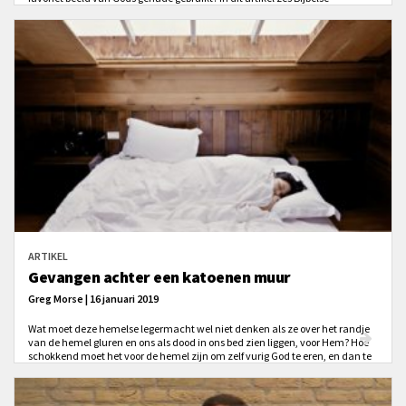
aanwijzingen die aantonen dat het populaire idee niet klopt én waarom dat
wél een probleem is!
ARTIKEL
Gevangen achter een katoenen muur
Greg Morse | 16 januari 2019
Wat moet deze hemelse legermacht wel niet denken als ze over het randje
van de hemel gluren en ons als dood in ons bed zien liggen, voor Hem? Hoe
schokkend moet het voor de hemel zijn om zelf vurig God te eren, en dan te
zien hoe velen van ons - Zijn met bloed gekochte volk - Hem dagelijks
ontmoeten met een tik op een knop en zich nog een keer omdraaien. Kies de
Redder boven de snooze-knop.