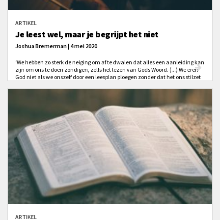
ARTIKEL
Je leest wel, maar je begrijpt het niet
Joshua Bremerman | 4 mei 2020
‘We hebben zo sterk de neiging om af te dwalen dat alles een aanleiding kan
zijn om ons te doen zondigen, zelfs het lezen van Gods Woord. (...) We eren
God niet als we onszelf door een leesplan ploegen zonder dat het ons stilzet
om God te aanbidden.’ Maar hoe dan wel? Lees het artikel van Joshua
Bremerman.
ARTIKEL