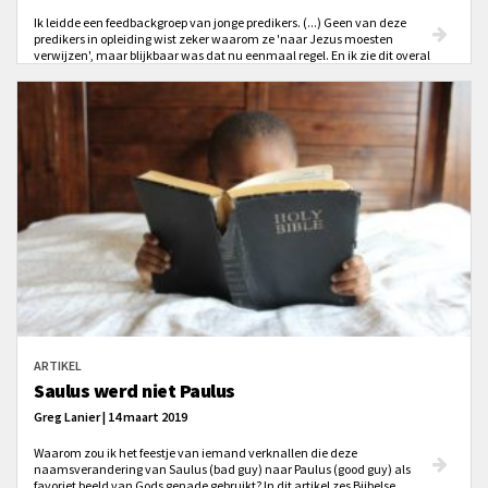
Ik leidde een feedbackgroep van jonge predikers. (...) Geen van deze
predikers in opleiding wist zeker waarom ze 'naar Jezus moesten
verwijzen', maar blijkbaar was dat nu eenmaal regel. En ik zie dit overal
onder christenen. We beseffen dat we het Oude Testament moeten zien als
de Heilige Schrift, maar weten eigenlijk niet goed waarom en hoe dat dan
moet. Die overgang naar Jezus vanuit het Oude Testament lijkt een
krakende versnelling. Maar is dat ook zo?
ARTIKEL
Saulus werd niet Paulus
Greg Lanier | 14 maart 2019
Waarom zou ik het feestje van iemand verknallen die deze
naamsverandering van Saulus (bad guy) naar Paulus (good guy) als
favoriet beeld van Gods genade gebruikt? In dit artikel zes Bijbelse