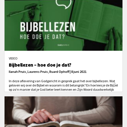
VIDEO
Bijbellezen – hoe doe je dat?
Ilanah Pruis, Laurens Pruis, Ruard Ophoff | 8 juni 2021
In deze aflevering van Godgericht in gesprek gaat het over bijbellezen. Wat
geloven wij over de Bijbel en waarom is dit belangrijk? En hoe lees je de Bijbel
op zo’n manier dat je God beter leert kennen en Zijn Woord daadwerkelijk
invloed heeft op jouw leven?