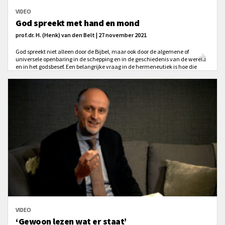
VIDEO
God spreekt met hand en mond
prof.dr. H. (Henk) van den Belt | 27 november 2021
God spreekt niet alleen door de Bijbel, maar ook door de algemene of
universele openbaring in de schepping en in de geschiedenis van de wereld
en in het godsbesef. Een belangrijke vraag in de hermeneutiek is hoe die
algemene openbaring zich verhoudt tot het Woord van God.
VIDEO
‘Gewoon lezen wat er staat’