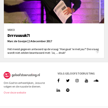
VIDEO
Drrruuuuk?!
Marc de Gooijer | 14 december 2017
Het meest gegeven antwoord op de vraag: 'Hoe gaat 'ie met jou?' Die vraag
wordt niet zelden beantwoord met: 'Ja, ... druk!'
VOLG GELOOFSTOERUSTING
Om God te verheerlijken, Jezus te
volgen en de naaste te dienen.
Over deze website