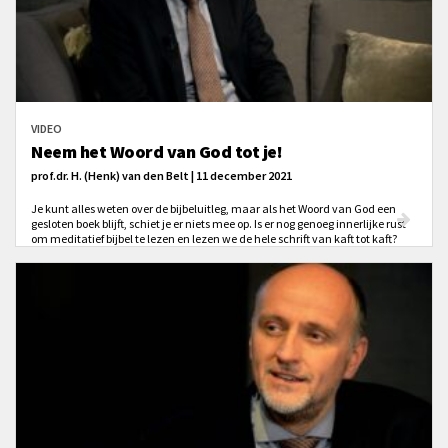
VIDEO
Neem het Woord van God tot je!
prof.dr. H. (Henk) van den Belt | 11 december 2021
Je kunt alles weten over de bijbeluitleg, maar als het Woord van God een
gesloten boek blijft, schiet je er niets mee op. Is er nog genoeg innerlijke rust
om meditatief bijbel te lezen en lezen we de hele schrift van kaft tot kaft?