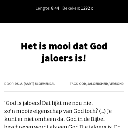
Lengte:
8:44
/
Bekeken
: 1292 x
Het is mooi dat God
jaloers is!
DOOR:
DS. A. (AART) BLOEMENDAL
TAGS:
GOD
,
JALOERSHEID
,
VERBOND
‘
God
is
jaloers
!
Dat
lijkt me nou niet
zo’n
mooie
eigenschap van
God
toch? (…) Je
kunt er niet omheen
dat
God
in de Bijbel
beschreven wordt als een
God
Die
jaloers is
. En