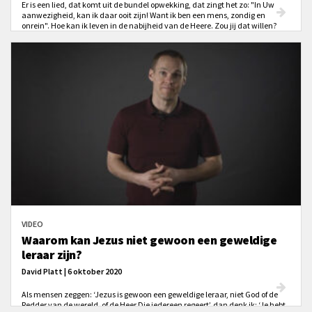
Er is een lied, dat komt uit de bundel opwekking, dat zingt het zo: "In Uw
aanwezigheid, kan ik daar ooit zijn! Want ik ben een mens, zondig en
onrein". Hoe kan ik leven in de nabijheid van de Heere. Zou jij dat willen?
Hoe kan ik leven dicht bij God? Door Jezus. Door het geloof in Jezus. Kom tot
Jezus, Hij brengt je in een verzoende relatie met deze heilige God!
VIDEO
Waarom kan Jezus niet gewoon een geweldige
leraar zijn?
David Platt | 6 oktober 2020
Als mensen zeggen: ‘Jezus is gewoon een geweldige leraar, niet God of de
Redder van de wereld, of de Heer Die iedereen regeert’, dan denk ik: ‘Je hebt