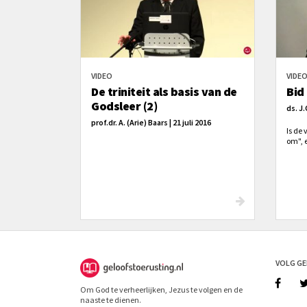
VIDEO
VIDE
De triniteit als basis van de
Bid
Godsleer (2)
ds. J.
prof.dr. A. (Arie) Baars | 21 juli 2016
Is de
om", e
VOLG G
Om God te verheerlijken, Jezus te volgen en de
naaste te dienen.