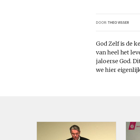
DOOR:
THEO VISSER
God Zelf is de ke
van heel het lev
jaloerse God. D
we hier eigenlij