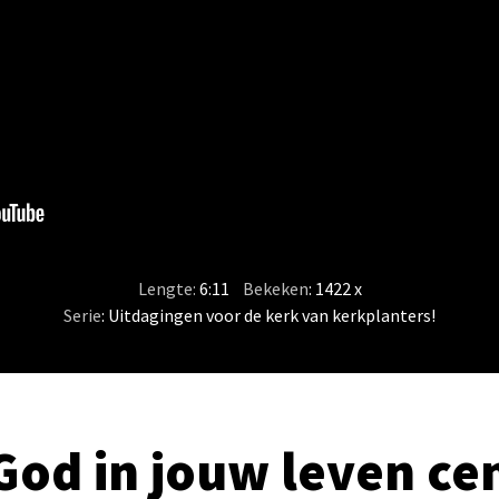
Lengte:
6:11
/
Bekeken
: 1422 x
Serie
:
Uitdagingen voor de kerk van kerkplanters!
God in jouw leven ce