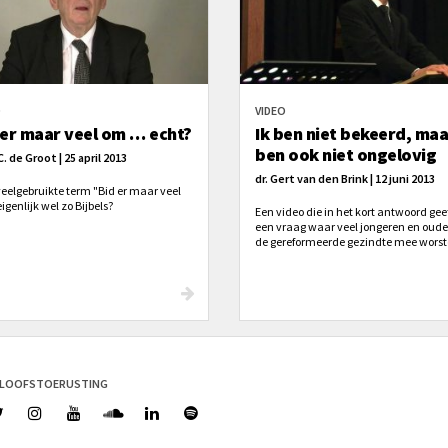
O
VIDEO
 er maar veel om … echt?
Ik ben niet bekeerd, maa
ben ook niet ongelovig
C. de Groot | 25 april 2013
dr. Gert van den Brink | 12 juni 2013
 veelgebruikte term "Bid er maar veel
igenlijk wel zo Bijbels?
Een video die in het kort antwoord gee
een vraag waar veel jongeren en oude
de gereformeerde gezindte mee worst
Aanbevolen!
ELOOFSTOERUSTING