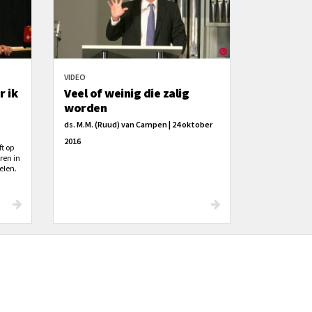
VIDEO
r ik
Veel of weinig die zalig
worden
ds. M.M. (Ruud) van Campen | 24 oktober
2016
ft op
ren in
elen.