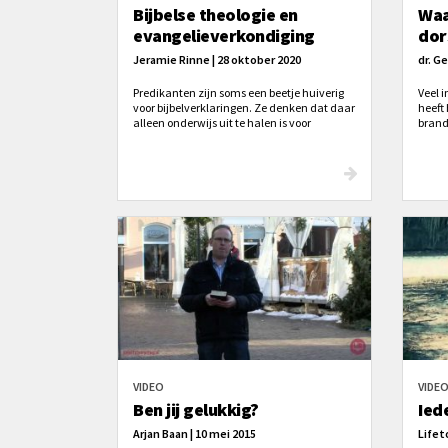
Bijbelse theologie en
Waa
evangelieverkondiging
dor
Jeramie Rinne | 28 oktober 2020
dr. Ge
Predikanten zijn soms een beetje huiverig
Veel 
voor bijbelverklaringen. Ze denken dat daar
heeft
alleen onderwijs uit te halen is voor
brand
theologische goed onderlegde christenen,
terwijl je er niets aan hebt als je het
evangelie met ongelovigen wilt delen. Kan
verklarende prediking en de verkondiging
van het evangelie samengaan?
VIDEO
VIDE
Ben jij gelukkig?
Ied
Arjan Baan | 10 mei 2015
Lifet