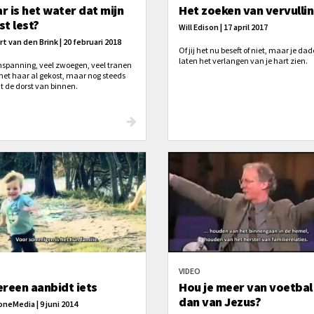
r is het water dat mijn
Het zoeken van vervulli
st lest?
Will Edison | 17 april 2017
rt van den Brink | 20 februari 2018
Of jij het nu beseft of niet, maar je da
laten het verlangen van je hart zien.
inspanning, veel zwoegen, veel tranen
 het haar al gekost, maar nog steeds
t de dorst van binnen.
O
VIDEO
ereen aanbidt iets
Hou je meer van voetbal
dan van Jezus?
oneMedia | 9 juni 2014