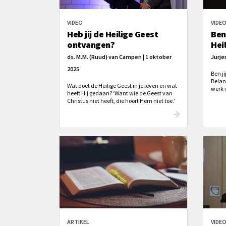
VIDEO
VIDE
Heb jij de Heilige Geest
Ben
ontvangen?
Hei
ds. M.M. (Ruud) van Campen | 1 oktober
Jurjen
2025
Ben ji
Belan
Wat doet de Heilige Geest in je leven en wat
werk 
heeft Hij gedaan? ‘Want wie de Geest van
christ
Christus niet heeft, die hoort Hem niet toe.’
daarov
je lev
dat?
ARTIKEL
VIDE