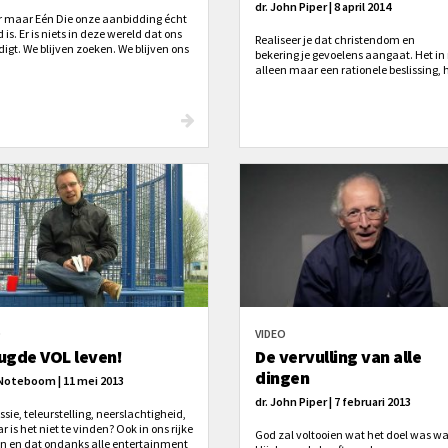
dr. John Piper | 8 april 2014
 er maar Eén Die onze aanbidding écht
is. Er is niets in deze wereld dat ons
Realiseer je dat christendom en
igt. We blijven zoeken. We blijven ons
bekering je gevoelens aangaat. Het in 
doen. We blijven kopen. Maar niets
alleen maar een rationele beslissing, h
dt. Niets brengt ons die diepe
het hart dat Christus en Zijn glorie, ho
diging waar we naar verlangen.
acht dan voetbal, seks, geld, macht,
speelgoed.
O
VIDEO
ugde VOL leven!
De vervulling van alle
dingen
Noteboom | 11 mei 2013
dr. John Piper | 7 februari 2013
sie, teleurstelling, neerslachtigheid,
ar is het niet te vinden? Ook in ons rijke
God zal voltooien wat het doel was 
n en dat ondanks alle entertainment