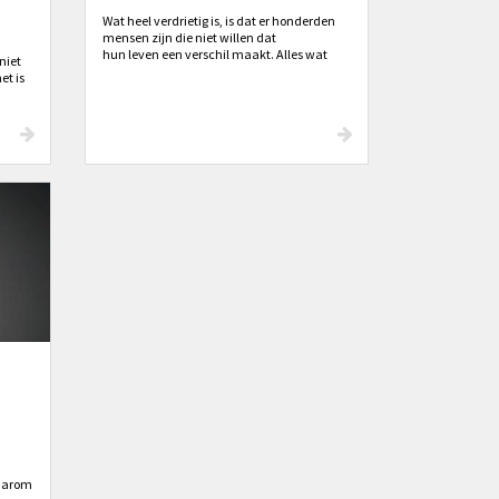
Wat heel verdrietig is, is dat er honderden
mensen zijn die niet willen dat
hun leven een verschil maakt. Alles wat
niet
jullie willen is leuk gevonden worden.
et is
ger
waarom