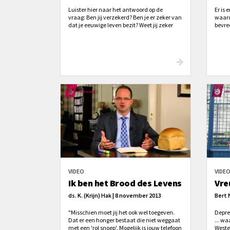
Luister hier naar het antwoord op de
Er is
vraag: Ben jij verzekerd? Ben je er zeker van
waard 
dat je eeuwige leven bezit? Weet jij zeker
bevred
dat jij naar de hemel gaat? Weet jij voor nu
best 
en voor straks dat jij bij Hem mag
bevrij
horen? Graag wil ik met jou in deze video
bevre
nadenken over deze allerbelangrijkste
vragen!
VIDEO
VIDE
Ik ben het Brood des Levens
Vre
ds. K. (Krijn) Hak | 8 november 2013
Bert 
"Misschien moet jij het ook wel toegeven.
Depres
Dat er een honger bestaat die niet weggaat
... wa
met een 'rol snoep'. Mogelijk is jouw telefoon
Weste