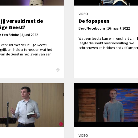
O
VIDEO
 jij vervuld met de
De fopspeen
lige Geest?
Bert Noteboom | 16 maart 2022
 ten Brinke | 4 juni 2022
Wat een leegte kan er in ons hart zijn.
leegte die snakt naar vervulling. We
j vervuld met de Heilige Geest?
schreeuwen en hebben dat zelf amper
grijk om helder te hebben wat het
Veelal stellen we ons tevreden met ee
van de Geest in het leven van een
fopspeen die onze echte behoefte
en precies is. Wat zegt de Bijbel
verdoezeld. Even tevreden. Maar voor
er? Is het een energie of kracht die in
lang?
en voelbaar is, ... of is het meer dan
O
VIDEO