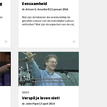
ng
Eenzaamheid
dr. Arturo G. Azurdia III | 5 januari 2016
den
Wat zijn de tekenen die overduidelijk de
gevallen natuur van de menselijke cultuur
onthullen? Wat zijn de aspecten van de val,
openlijk en duidelijk zichtbaar voor
iedereen? De aanwezigheid van
ongerechtigheid, de zekerheid van
sterfelijkheid, de wanhopige
onderdrukking, de leegte van de hebzucht
en de geslotenheid van ambitie — of
misschien wil jij het zo zeggen: de
eenzaamheid van gierigheid.
VIDEO
Verspil je leven niet!
dr. John Piper | 3 april 2014