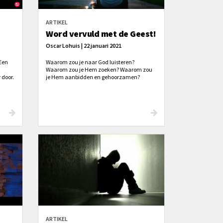
ARTIKEL
Word vervuld met de Geest!
Oscar Lohuis | 22 januari 2021
 Een
Waarom zou je naar God luisteren?
Waarom zou je Hem zoeken? Waarom zou
 door.
je Hem aanbidden en gehoorzamen?
n
Omdat het moet?
 hoe
ARTIKEL