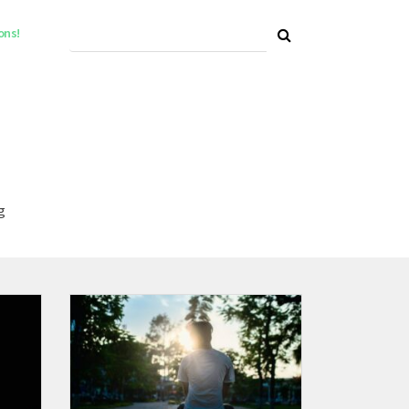
ons!
g