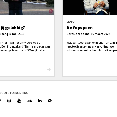
O
VIDEO
jij gelukkig?
De fopspeen
 Baan | 10 mei 2015
Bert Noteboom | 16 maart 2022
er hier naar het antwoord op de
Wat een leegte kan er in ons hart zijn.
 Ben jij verzekerd? Ben je er zeker van
leegte die snakt naar vervulling. We
 eeuwige leven bezit? Weet jij zeker
schreeuwen en hebben dat zelf amper
j naar de hemel gaat? Weet jij voor nu
Veelal stellen we ons tevreden met ee
r straks dat jij bij Hem mag
fopspeen die onze echte behoefte
? Graag wil ik met jou in deze video
verdoezeld. Even tevreden. Maar voor
ken over deze allerbelangrijkste
lang?
n!
ELOOFSTOERUSTING