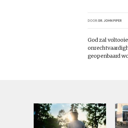
DOOR:
DR. JOHN PIPER
God zal voltooi
onrechtvaardigh
geopenbaard word