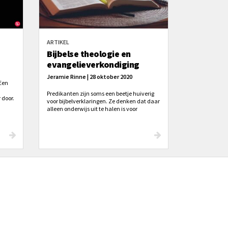
ARTIKEL
Bijbelse theologie en
evangelieverkondiging
Jeramie Rinne | 28 oktober 2020
 Een
Predikanten zijn soms een beetje huiverig
 door.
voor bijbelverklaringen. Ze denken dat daar
n
alleen onderwijs uit te halen is voor
theologische goed onderlegde christenen,
 hoe
terwijl je er niets aan hebt als je het
evangelie met ongelovigen wilt delen. Kan
verklarende prediking en de verkondiging
van het evangelie samengaan?