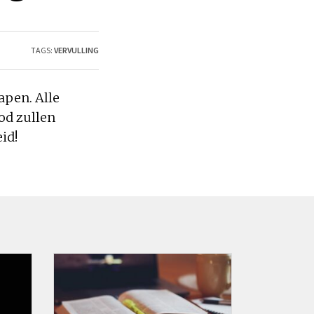
TAGS:
VERVULLING
apen. Alle
od zullen
id!