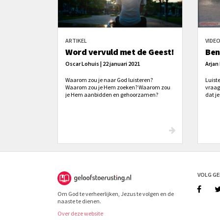
ARTIKEL
VIDE
Word vervuld met de Geest!
Ben 
Oscar Lohuis | 22 januari 2021
Arjan
Waarom zou je naar God luisteren?
Luist
Waarom zou je Hem zoeken? Waarom zou
vraag:
je Hem aanbidden en gehoorzamen?
dat je
Omdat het moet?
dat ji
en voo
horen
naden
vrage
VOLG G
Om God te verheerlijken, Jezus te volgen en de
naaste te dienen.
Over deze website