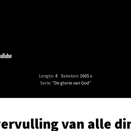
Lengte:
4
/
Bekeken
: 1665 x
Serie
:
"De glorie van God"
ervulling van alle d