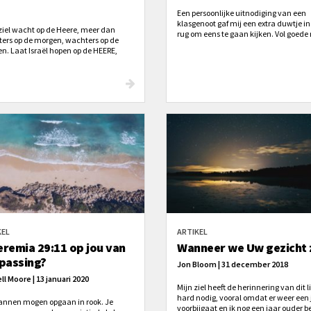
Een persoonlijke uitnodiging van een
klasgenoot gaf mij een extra duwtje in
 ziel wacht op de Heere, meer dan
rug om eens te gaan kijken. Vol goed
ers op de morgen, wachters op de
stapte ik dinsdagmorgen de trein in. H
n. Laat Israël hopen op de HEERE,
was nog vroeg in de ochtend. En koud.
ij de HEERE is goedertierenheid en bij
 veel verlossing' (Psalm 130: 6-7).
KEL
ARTIKEL
Jeremia 29:11 op jou van
Wanneer we Uw gezicht 
passing?
Jon Bloom | 31 december 2018
ll Moore | 13 januari 2020
Mijn ziel heeft de herinnering van dit l
hard nodig, vooral omdat er weer een 
lannen mogen opgaan in rook. Je
voorbijgaat en ik nog een jaar ouder b