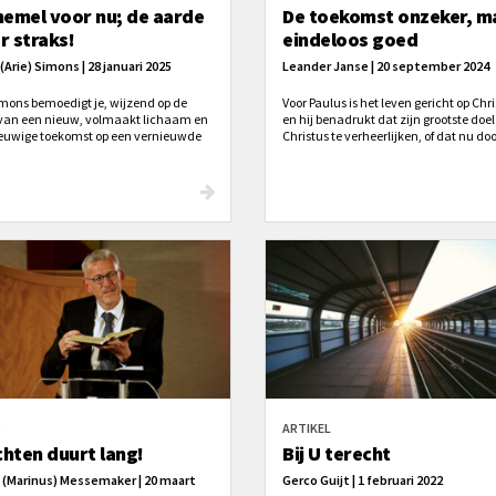
hemel voor nu; de aarde
De toekomst onzeker, m
r straks!
eindeloos goed
 (Arie) Simons | 28 januari 2025
Leander Janse | 20 september 2024
imons bemoedigt je, wijzend op de
Voor Paulus is het leven gericht op Chri
van een nieuw, volmaakt lichaam en
en hij benadrukt dat zijn grootste doel
euwige toekomst op een vernieuwde
Christus te verheerlijken, of dat nu do
. ‘Straks zullen we Hem zien van
leven of door sterven gebeurt. Hij besch
icht tot aangezicht,’ zegt hij, ‘en
leven als ‘Christus’ en sterven als ‘wins
ennen zoals Hij ons kent.’ Daarom:
omdat sterven betekent dat hij direct 
de Zoon en ontvang het leven. Zijn
aanwezigheid van Christus zal zijn, w
 is genoeg voor jou.’
als het beste beschouwt.
O
ARTIKEL
hten duurt lang!
Bij U terecht
. (Marinus) Messemaker | 20 maart
Gerco Guijt | 1 februari 2022