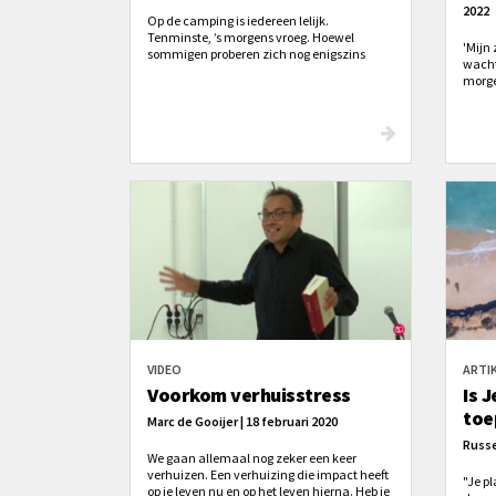
2022
Op de camping is iedereen lelijk.
Tenminste, ’s morgens vroeg. Hoewel
'Mijn
sommigen proberen zich nog enigszins
wacht
toonbaar te laten verschijnen, ritst het gros
morge
onvoorbereid de tent open en verschijnt nog
want b
half slaapdronken in het vroege
Hem is
morgenlicht; het haar als een
gedesoriënteerd kompas, de ogen met wal
en al nog half gesloten, en een outfit waar
zelfs de grote, boze wolf voor zou bedanken.
VIDEO
ARTI
Voorkom verhuisstress
Is 
toe
Marc de Gooijer | 18 februari 2020
Russe
We gaan allemaal nog zeker een keer
verhuizen. Een verhuizing die impact heeft
"Je p
op je leven nu en op het leven hierna. Heb je