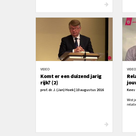
niet’.
toeko
en do
VIDEO
VIDE
Komt er een duizend jarig
Rel
rijk? (2)
jou
prof. dr. J. (Jan) Hoek | 10 augustus 2016
Kees 
Wist 
relati