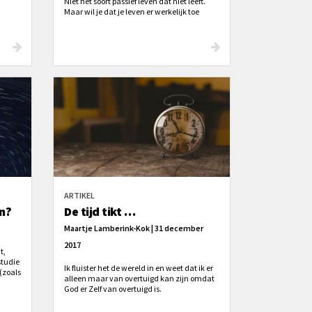
Niet het soort passief leven dat niet leeft.
Maar wil je dat je leven er werkelijk toe
doet? Wil je nu leven als een manier om te
r iets
investeren in je toekomstige 'ik'? Leef dan
Het
voor iets dat groter is dan jezelf.
k
heüs
ARTIKEL
n?
De tijd tikt …
Maartje Lamberink-Kok | 31 december
2017
t,
studie
Ik fluister het de wereld in en weet dat ik er
 (zoals
alleen maar van overtuigd kan zijn omdat
heen
God er Zelf van overtuigd is.
s je
gen