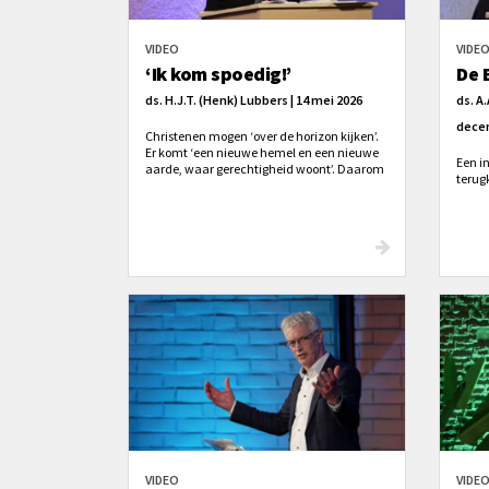
VIDEO
VIDE
‘Ik kom spoedig!’
De 
ds. H.J.T. (Henk) Lubbers | 14 mei 2026
ds. A.
dece
Christenen mogen ‘over de horizon kijken’.
Er komt ‘een nieuwe hemel en een nieuwe
Een i
aarde, waar gerechtigheid woont’. Daarom
terugk
klinkt de oproep om dicht bij Jezus te leven.
VIDEO
VIDE