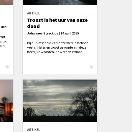
ARTIKEL
Troost in het uur van onze
dood
 2025
Johannes Strackius | 14 april 2025
ormt
p tot
Bij hun afscheid van deze wereld hebben
gom
veel christenen troost gevonden in deze
anuit
heerlijke woorden. Ze werden erdoor
zus
bemoedigd en zo konden ze gerust en
osheid
vrijmoedig sterven.
n we
ARTIKEL