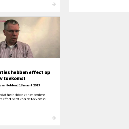
zijn? Ja of nee?’
 Leven met de Heere is leven met
mst, maar dit betekent ook leven uit
or genade.
O
aties hebben effect op
w toekomst
van Helden | 18 maart 2013
je dat het hebben van meerdere
es effect heeft voor de toekomst?