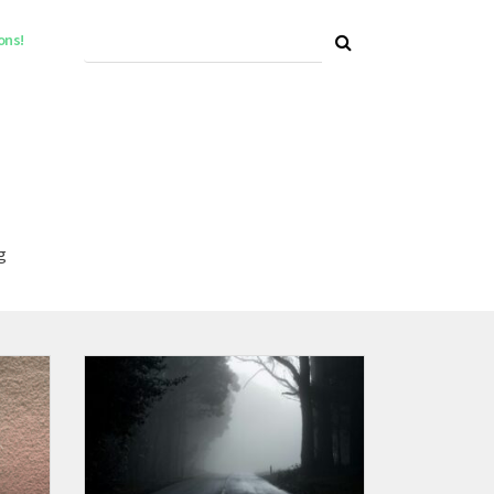
ons!
g