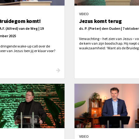
O
VIDEO
Bruidegom komt!
Jezus komt terug
A.F. (Alfred) van de Weg | 19
ds. P. (Pieter) den Ouden | 7 oktober
mber 2025
Verwachting – het zien van Jezus – v
de kern van zijn boodschap. Hij roept o
ndringende wake-up call over de
waakzaamheid: ‘Want als de Bruide
eer van Jezus: ben jij er klaar voor?
komt, dan moet de bruid klaar zijn.’ V
Lukas 12 laat Den Ouden zien hoe Je
waarschuwt voor geestelijke achtelo
en gerichtheid op aardse dingen. ‘Zij
rijk in God?’
O
VIDEO