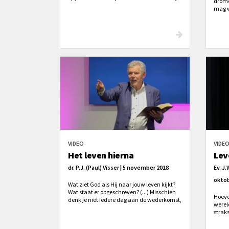
drome
al verhuisstress? En hoe kun je het
mag w
voorkomen?
Jezus
opwek
VIDEO
VIDE
Het leven hierna
Lev
dr. P.J. (Paul) Visser | 5 november 2018
Ev. J
oktob
Wat ziet God als Hij naar jouw leven kijkt?
Wat staat er opgeschreven? (...) Misschien
Hoeve
denk je niet iedere dag aan de wederkomst,
werel
maar - zoals Van Ruler al zei - gelovigen zijn
strak
wel mensen met een binnenpretje.
vervo
te doe