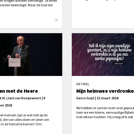
n mogen worden vernietigd. Je leven
Nog steeds vechtend tegen de
orden beëindigd. Maar de God die
meedogenloze duisternis, nog steeds
 uit de dood opwekte zal ook jou
wachtend, nog steeds verlangend naa
ken, met Hem."
dat nooit echt heb ervaren. Nog niet. 
blijft een verlangen naar een beloofde
verschijning – een verschijning waar i
steeds meer van ga houden (2 Timot
4:8).
O
ARTIKEL
en met de Heere
Mijn heimwee verdronke
.W.N. (Jan) van Dooijeweert | 9
Gerco Guijt | 15 maart 2018
er 2018
We hebben er samen even over gepraa
toen we een kleine, eenvoudige Bijbel
el mensen zijn er wel niet op de
met elkaar hadden. Hij vroeg of ik ook
d, die van alles doen en laten om
Paulus het zegt) ‘de begeerte heb om 
s in de hemel te komen? Om
te gaan’. Anders geformuleerd: ‘Wat al
lgens een verschrikkelijke ontdekking
nu op dit moment bij Christus zou mo
n. Dat de Heere Jezus zegt: ‘Ik ken u