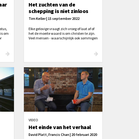
aar
Het zuchten van de
schepping is niet zinloos
Tim Keller | 15 september 2022
stus,
Elke gelovige vraagt zich vroeg of laat af of
 is om
het de moeite waard is om christen te zijn.
or
Veel mensen - waarschijnlijk ook sommigen
rijft
die we kennen - antwoorden ‘nee’.
t’,
in de
at hij
VIDEO
Het einde van het verhaal
David Platt, Francis Chan | 20 februari 2020