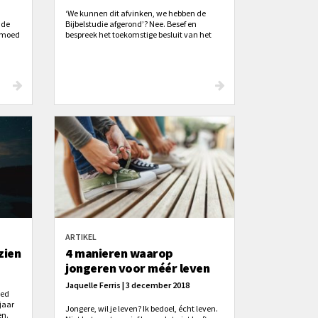
‘We kunnen dit afvinken, we hebben de
 de
Bijbelstudie afgerond’? Nee. Besef en
e moed
bespreek het toekomstige besluit van het
et
verhaal. Wat betekent dat in de praktijk
voor mijn leven vandaag, als discipel van
Jezus en als discipelmaker, die andere
mensen tot Christus leidt?
ARTIKEL
zien
4 manieren waarop
jongeren voor méér leven
Jaquelle Ferris | 3 december 2018
ied
jaar
Jongere, wil je leven? Ik bedoel, écht leven.
en.