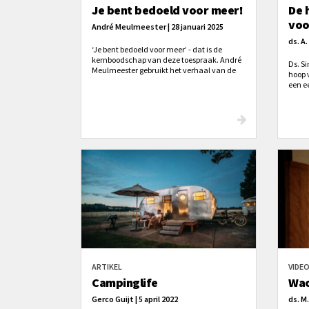
Je bent bedoeld voor meer!
De 
voo
André Meulmeester | 28 januari 2025
ds. A.
‘Je bent bedoeld voor meer’ - dat is de
kernboodschap van deze toespraak. André
Ds. S
Meulmeester gebruikt het verhaal van de
hoop 
bomen uit Richteren 9 die weigerden koning
een e
te worden, omdat ‘ze zeggen: ja, dat is
aarde
allemaal mooi Koning worden, maar daar
aangez
ben ik niet voor bedoeld.’ Elke boom wist
Hem k
precies waarvoor hij wél bedoeld was.
‘Kus 
genade
ARTIKEL
VIDE
Campinglife
Wac
Gerco Guijt | 5 april 2022
ds. M