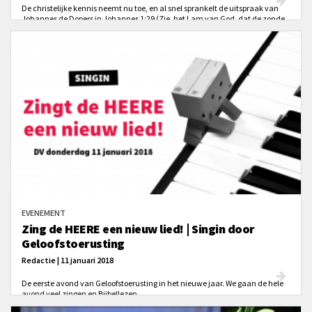
De christelijke kennis neemt nu toe, en al snel sprankelt de uitspraak van
Johannes de Dopers in Johannes 1:29 (Zie, het Lam van God, dat de zonde
der wereld wegneemt) met hernieuwde heerlijkheid van de pagina.
EVENEMENT
Zing de HEERE een nieuw lied! | Singin door
Geloofstoerusting
Redactie | 11 januari 2018
De eerste avond van Geloofstoerusting in het nieuwe jaar. We gaan de hele
avond veel zingen en Bijbellezen.