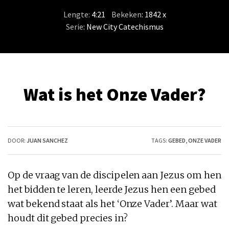
Lengte:
4:21
/
Bekeken
: 1842 x
Serie
:
New City Catechismus
Wat is het Onze Vader?
DOOR:
JUAN SANCHEZ
TAGS:
GEBED
,
ONZE VADER
Op de vraag van de discipelen aan Jezus om hen
het bidden te leren, leerde Jezus hen een gebed
wat bekend staat als het ‘Onze Vader’. Maar wat
houdt dit gebed precies in?