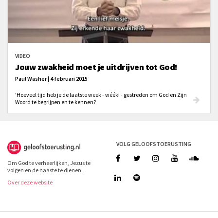
VIDEO
Jouw zwakheid moet je uitdrijven tot God!
Paul Washer | 4 februari 2015
'Hoeveel tijd heb je de laatste week - wéék! - gestreden om God en Zijn
Woord te begrijpen en te kennen?
VOLG GELOOFSTOERUSTING
Om God te verheerlijken, Jezus te
volgen en de naaste te dienen.
Over deze website