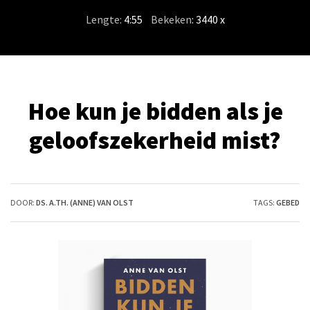
Lengte:
4:55
/
Bekeken
: 3440 x
Hoe kun je bidden als je
geloofszekerheid mist?
DOOR:
DS. A.TH. (ANNE) VAN OLST
TAGS:
GEBED