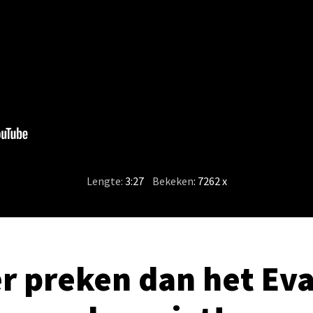
Lengte:
3:27
/
Bekeken
: 7262 x
r preken dan het Eva