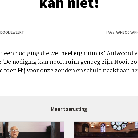
kan niet!
AN DOOIJEWEERT
TAGS:
AANBOD VAN
j u een nodiging die wel heel erg
ruim
is.’ Antwoord va
: ‘De nodiging
kan
nooit
ruim
genoeg zijn. Nooit z
as toen Hij voor onze zonden en schuld naakt aan
he
Meer toerusting