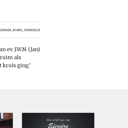
 GENADE
,
BIJBEL
,
EVANGELIE
n ev. J.W.N. (Jan)
o
ruim
als
t
kruis ging.’