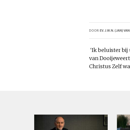
DOOR:
EV. J.W.N. (JAN) V
‘Ik beluister bi
van Dooijeweert
Christus Zelf w