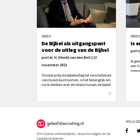
VIDEO
VIDE
De Bijbel als uitgangspunt
Is 
voor de uitleg van de Bijbel
prof.d
prof.dr. H. (Henk) van den Belt | 13
Ik ge
november 2021
een G
mensh
Omdat je bij de bijbeluitleg tot verschillende
vooru
conclusies kunt komen, is het belangrijk om
na te denken over de relatie tussen de bijbel
en al onze andere bronnen van kennis,
zoals de traditie van de kerk.
VOLG G
Om God te verheerlijken, Jezus te volgen en de
naaste te dienen.