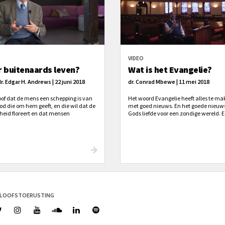
O
VIDEO
er buitenaards leven?
Wat is het Evangelie?
r. Edgar H. Andrews | 22 juni 2018
dr. Conrad Mbewe | 11 mei 2018
loof dat de mens een schepping is van
Het woord Evangelie heeft alles te m
od die om hem geeft, en die wil dat de
met goed nieuws. En het goede nieuws
eid floreert en dat mensen
Gods liefde voor een zondige wereld. 
itkomen in hun leven.
belangrijke reden waarom dit goed n
is, is vanwege de achtergrond.
ELOOFSTOERUSTING