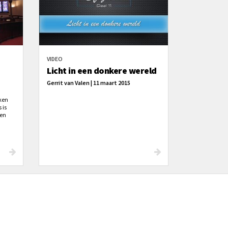
VIDEO
Licht in een donkere wereld
Gerrit van Valen | 11 maart 2015
aken
 is
Een
ieuws