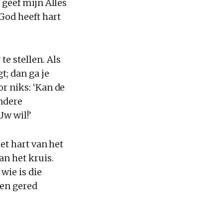
k geef mijn Alles
God heeft hart
te stellen. Als
t; dan ga je
or niks: ‘Kan de
andere
Uw wil!’
het hart van het
an het kruis.
wie is die
een gered