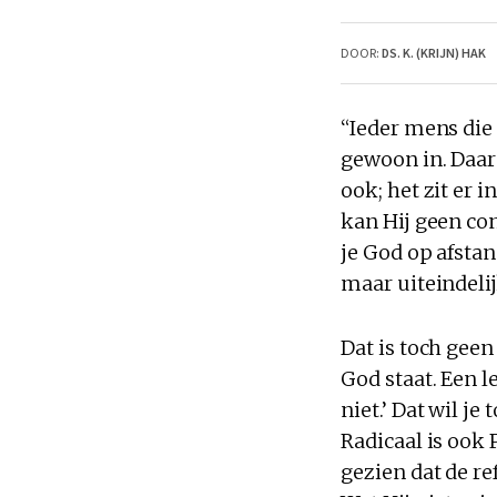
DOOR:
DS. K. (KRIJN) HAK
“Ieder mens die 
gewoon in. Daar
ook; het zit er 
kan Hij geen co
je God op afstan
maar uiteindeli
Dat is toch geen
God staat. Een l
niet.’ Dat wil je
Radicaal is ook 
gezien dat de re