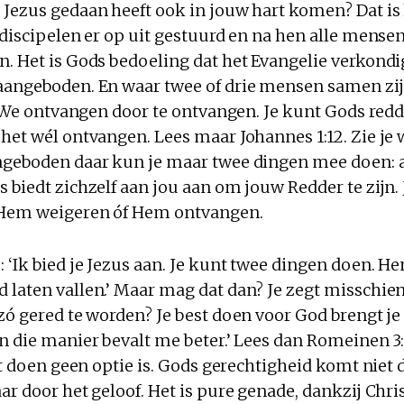
 Jezus gedaan heeft ook in jouw hart komen? Dat is
 discipelen er op uit gestuurd en na hen alle mensen
n. Het is Gods bedoeling dat het Evangelie verkondi
aangeboden. En waar twee of drie mensen samen zij
j. We ontvangen door te ontvangen. Je kunt Gods red
het wél ontvangen. Lees maar Johannes 1:12. Zie je w
angeboden daar kun je maar twee dingen mee doen:
 biedt zichzelf aan jou aan om jouw Redder te zijn.
 Hem weigeren óf Hem ontvangen.
: ‘Ik bied je Jezus aan. Je kunt twee dingen doen.
laten vallen.’ Maar mag dat dan? Je zegt misschien:
 zó gered te worden? Je best doen voor God brengt j
n die manier bevalt me beter.’ Lees dan Romeinen 3:
est doen geen optie is. Gods gerechtigheid komt niet 
ar door het geloof. Het is pure genade, dankzij Chri