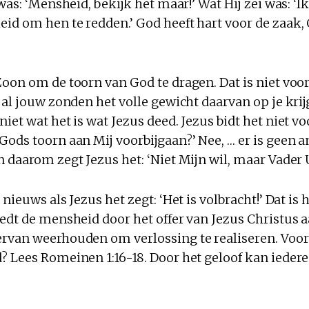
 was: ‘Mensheid, bekijk het maar!’ Wat Hij zei was: ‘I
id om hen te redden.’ God heeft hart voor de zaak, 
oon om de toorn van God te dragen. Dat is niet voor 
 al jouw zonden het volle gewicht daarvan op je krijg
iet wat het is wat Jezus deed. Jezus bidt het niet vo
ods toorn aan Mij voorbijgaan?’ Nee, … er is geen 
 daarom zegt Jezus het: ‘Niet Mijn wil, maar Vader 
nieuws als Jezus het zegt: ‘Het is volbracht!’ Dat is 
edt de mensheid door het offer van Jezus Christus a
rvan weerhouden om verlossing te realiseren. Voor 
? Lees Romeinen 1:16-18. Door het geloof kan ieder