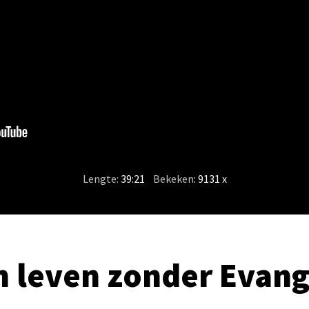
Lengte:
39:21
/
Bekeken
: 9131 x
 leven zonder Evang