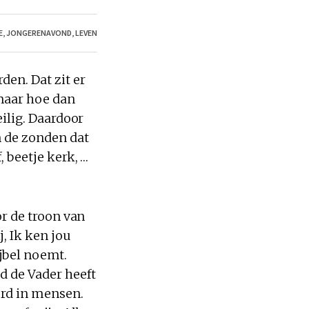
E
,
JONGERENAVOND
,
LEVEN
den. Dat zit er
maar hoe dan
eilig. Daardoor
n de zonden dat
, beetje kerk, …
or de troon van
j, Ik ken jou
Bijbel noemt.
d de Vader heeft
werd in mensen.