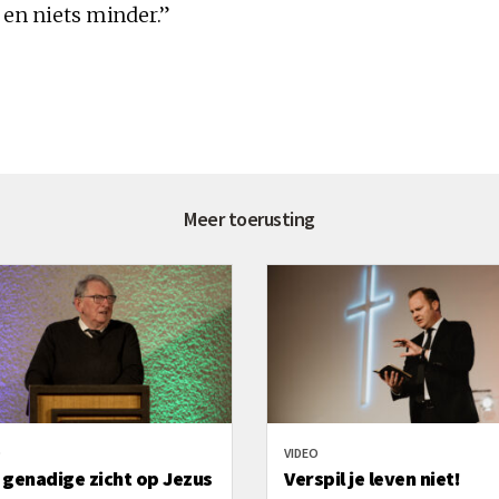
 en niets minder.”
Meer toerusting
O
VIDEO
 genadige zicht op Jezus
Verspil je leven niet!