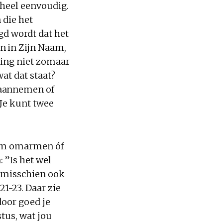
 heel eenvoudig.
 die het
gd wordt dat het
n in Zijn Naam,
ding niet zomaar
at dat staat?
 aannemen of
 Je kunt twee
 Hem omarmen óf
 ”Is het wel
e misschien ook
21-23. Daar zie
door goed je
stus, wat jou