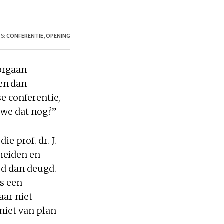
S:
CONFERENTIE
,
OPENING
torgaan
en dan
se conferentie,
 we dat nog?”
e prof. dr. J.
heiden en
od dan deugd.
ts een
aar niet
niet van plan