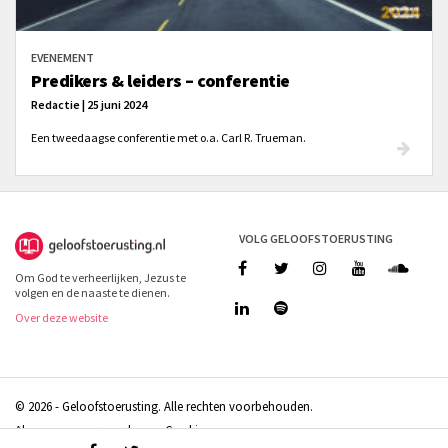
EVENEMENT
Predikers & leiders – conferentie
Redactie | 25 juni 2024
Een tweedaagse conferentie met o.a. Carl R. Trueman.
VOLG GELOOFSTOERUSTING
Om God te verheerlijken, Jezus te
volgen en de naaste te dienen.
Over deze website
© 2026 - Geloofstoerusting. Alle rechten voorbehouden.
Algemene voorwaarden
Cookies