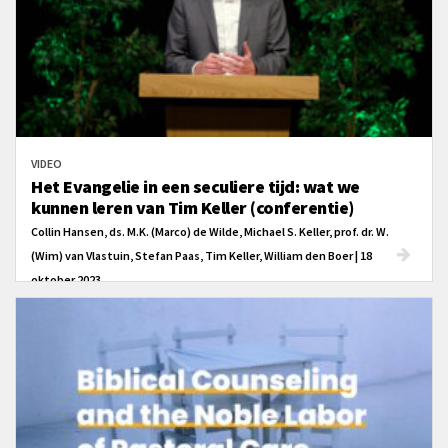
VIDEO
Het Evangelie in een seculiere tijd: wat we
kunnen leren van Tim Keller (conferentie)
Collin Hansen, ds. M.K. (Marco) de Wilde, Michael S. Keller, prof. dr. W.
(Wim) van Vlastuin, Stefan Paas, Tim Keller, William den Boer | 18
oktober 2023
Op 9 en 10 oktober 2023 organiseerde The Gospel Coalition een conferentie
over het thema: "Het Evangelie in een seculiere tijd: wat we kunnen leren
van Tim Keller."