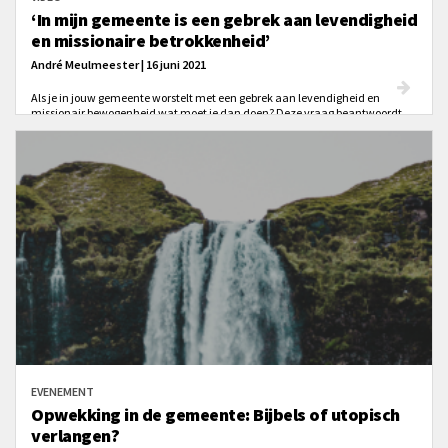
‘In mijn gemeente is een gebrek aan levendigheid
en missionaire betrokkenheid’
André Meulmeester | 16 juni 2021
Als je in jouw gemeente worstelt met een gebrek aan levendigheid en
missionair bewogenheid wat moet je dan doen? Deze vraag beantwoordt
evangelist André Meulmeester in deze video. Het zal niet voor het eerst zijn
dat een klein groepje gelovigen een gemeenten samenkomt in gebed en hun
nood bij God bekendmaken. En dat God vervolgens wonderen doet op dat
gebed.
EVENEMENT
Opwekking in de gemeente: Bijbels of utopisch
verlangen?