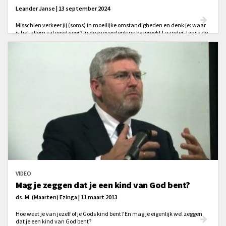
Leander Janse | 13 september 2024
Misschien verkeer jij (soms) in moeilijke omstandigheden en denk je: waar
is het allemaal goed voor? In deze overdenking bespreekt Leander Janse de
reactie van Paulus op zijn gevangenschap en de moeilijkheden die hij
ervaart, zoals het onrecht en de laster van medebroeders.
VIDEO
Mag je zeggen dat je een kind van God bent?
ds. M. (Maarten) Ezinga | 11 maart 2013
Hoe weet je van jezelf of je Gods kind bent? En mag je eigenlijk wel zeggen
dat je een kind van God bent?