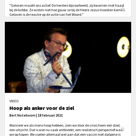
"Geloven maakt ons actief. De herders bijvoorbeeld, zij kwamen met haast
bij de kribbe. Ze wisten niet hoe gauw ze bij de Heere Jezus moesten komen.
Geloven is de reactie op de actie van het Woord."
VIDEO
Hoop als anker voor de ziel
Bert Noteboom | 18 februari 2021
Wanneer we als mens hoop hebben, zien we door de crisis heen een doel,
een uitzicht. Dat is wat nu vaak ontbreekt, een realistisch perspectief waar
we op hopen. We voelen allemaal wel aan dat een vaccin niet datgene is