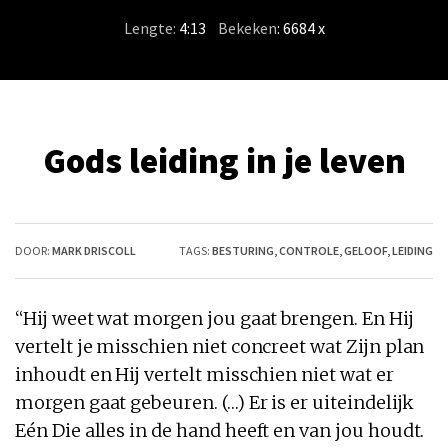
Lengte:
4:13
/
Bekeken
: 6684 x
Gods leiding in je leven
DOOR:
MARK DRISCOLL
TAGS:
BESTURING
,
CONTROLE
,
GELOOF
,
LEIDING
“Hij weet wat morgen jou gaat brengen. En Hij
vertelt
je
misschien niet concreet wat Zijn plan
inhoudt en Hij vertelt misschien niet wat er
morgen gaat gebeuren. (…) Er is er uiteindelijk
Eén Die alles
in
de hand heeft en van jou houdt.