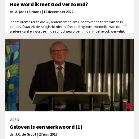
Hoe word ik met God verzoend?
ds. A. (Arie) Simons | 12 december 2022
Iedere vrome route die wij ondernemen om God tevreden te stemmen is
zinloos. Daar zit de zaligheid niet in. De redding komt werkelijk van de
andere kant en word je in de schoot geworpen … dan hoef je ook werkelijk
niets meer te doen; alles is volbracht door het Kind in de kribbe.
VIDEO
Geloven is een werkwoord (1)
ds. J.C. de Groot | 27 juni 2016