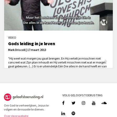
VIDEO
Gods leiding in je leven
Mark Driscoll | 17 maart 2013
"Hij weet wat morgen jou gaat brengen. En Hij vertelt je misschien niet
concreet wat Zijn plan inhoudt en Hij vertelt misschien niet wat er morgen
gaat gebeuren. (...) Er is er uiteindelijk Eén Die alles in de hand heeft en van
jou houdt. En Hij heeft alles onder controle.
VOLG GELOOFSTOERUSTING
Om God te verheerlijken, Jezus te
volgen en de naaste te dienen.
Over deze website