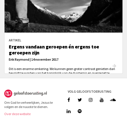
ARTIKEL
Ergens vandaan geroepen én ergens toe
geroepen zijn
Erik Raymond | 14 november 2017
Dit is een enorme omkering. We kunnen geen groter contrast genieten dan
bevrijdt te worden van het koninkrijk van de duisternis en overgezet te
worden in het koninkrijk van het licht. Maar we moeten niet alleen
opmerken dat er een verandering van status is, maar ook een verandering
van natuur
VOLG GELOOFSTOERUSTING
Om God te verheerlijken, Jezus te
volgen en de naaste te dienen.
Over deze website