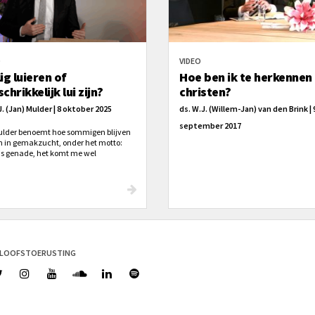
O
VIDEO
ig luieren of
Hoe ben ik te herkennen 
chrikkelijk lui zijn?
christen?
J. (Jan) Mulder | 8 oktober 2025
ds. W.J. (Willem-Jan) van den Brink | 
september 2017
ulder benoemt hoe sommigen blijven
n in gemakzucht, onder het motto:
s is genade, het komt me wel
ien’. Daar is hij helder over: ‘dat is
rikkelijk lui zijn’.
ELOOFSTOERUSTING