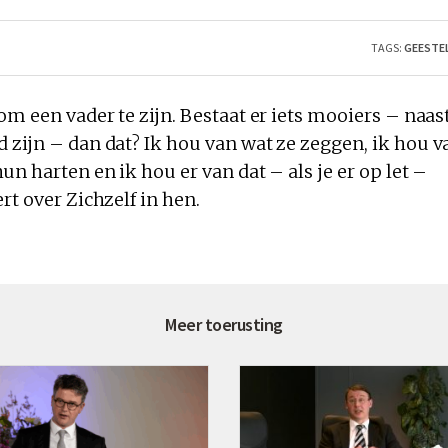
TAGS:
GEESTEL
g om
een
vader te zijn. Bestaat er iets mooiers – naas
 zijn – dan dat? Ik hou
van
wat
ze zeggen, ik hou
v
hun harten en ik hou er
van
dat – als
je
er op let –
ert
over Zichzelf in hen.
Meer toerusting