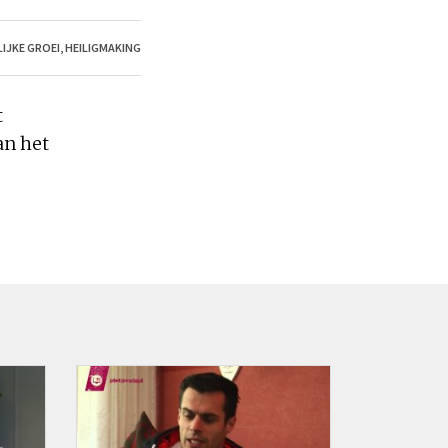
IJKE GROEI
,
HEILIGMAKING
t
an
het