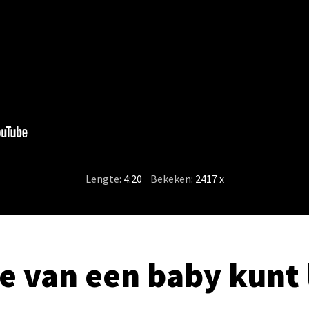
Lengte:
4:20
/
Bekeken
: 2417 x
je van een baby kunt 