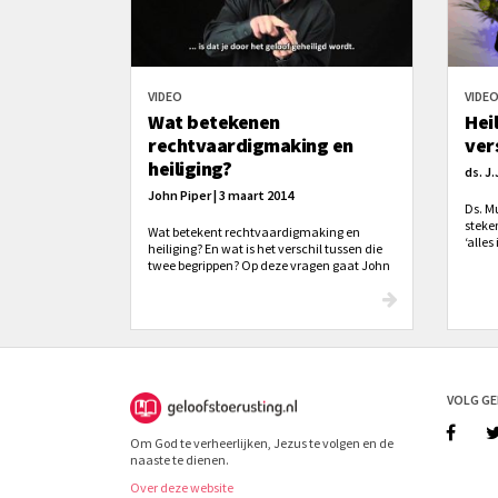
VIDEO
VIDE
Wat betekenen
Heil
rechtvaardigmaking en
vers
heiliging?
ds. J.
John Piper | 3 maart 2014
Ds. M
steke
Wat betekent rechtvaardigmaking en
‘alle
heiliging? En wat is het verschil tussen die
aanwaa
twee begrippen? Op deze vragen gaat John
versch
Piper in. Zie hiervoor een video van New City
Catechismus.
VOLG G
Om God te verheerlijken, Jezus te volgen en de
naaste te dienen.
Over deze website