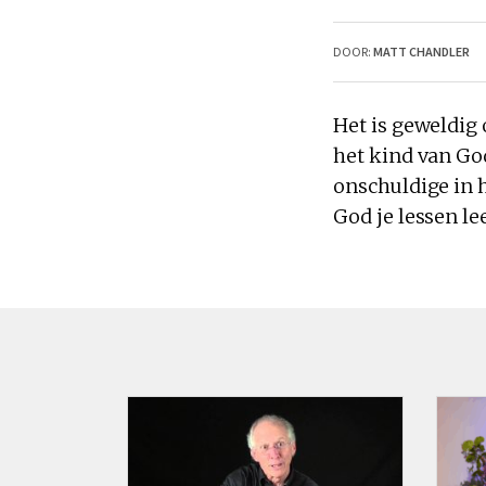
DOOR:
MATT CHANDLER
Het is geweldi
het
kind
van
God
onschuldige in 
God
je
lessen
le