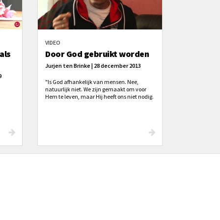
VIDEO
als
Door God gebruikt worden
Jurjen ten Brinke | 28 december 2013
9
"Is God afhankelijk van mensen. Nee,
natuurlijk niet. We zijn gemaakt om voor
Hem te leven, maar Hij heeft ons niet nodig.
Nou, misschien ligt dat toch wel een beetje
genuanceerder." Hoe dan?