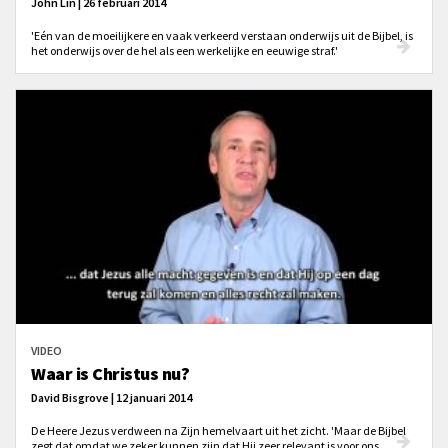
John Lin | 26 februari 2014
'Eén van de moeilijkere en vaak verkeerd verstaan onderwijs uit de Bijbel, is
het onderwijs over de hel als een werkelijke en eeuwige straf.'
VIDEO
Waar is Christus nu?
David Bisgrove | 12 januari 2014
De Heere Jezus verdween na Zijn hemelvaart uit het zicht. 'Maar de Bijbel
zegt dat omdat we zeker kunnen zijn dat Hij zeer relevant is voor ons