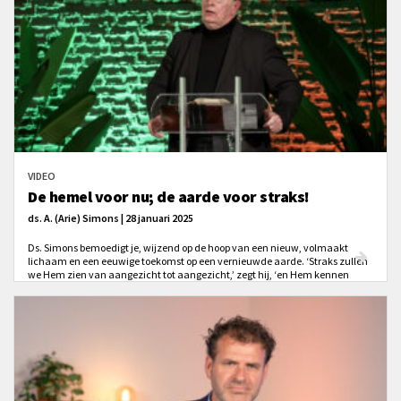
VIDEO
De hemel voor nu; de aarde voor straks!
ds. A. (Arie) Simons | 28 januari 2025
Ds. Simons bemoedigt je, wijzend op de hoop van een nieuw, volmaakt
lichaam en een eeuwige toekomst op een vernieuwde aarde. ‘Straks zullen
we Hem zien van aangezicht tot aangezicht,’ zegt hij, ‘en Hem kennen
zoals Hij ons kent.’ Daarom: ‘Kus de Zoon en ontvang het leven. Zijn genade
is genoeg voor jou.’