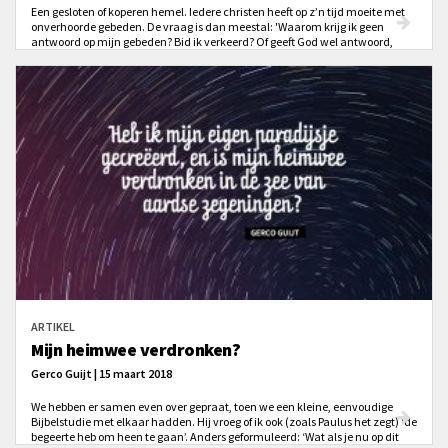
Een gesloten of koperen hemel. Iedere christen heeft op z’n tijd moeite met
onverhoorde gebeden. De vraag is dan meestal: 'Waarom krijg ik geen
antwoord op mijn gebeden? Bid ik verkeerd? Of geeft God wel antwoord,
maar versta ik het niet? Heeft het wel zin om te bidden?'
ARTIKEL
Mijn heimwee verdronken?
Gerco Guijt | 15 maart 2018
We hebben er samen even over gepraat, toen we een kleine, eenvoudige
Bijbelstudie met elkaar hadden. Hij vroeg of ik ook (zoals Paulus het zegt) ‘de
begeerte heb om heen te gaan’. Anders geformuleerd: ‘Wat als je nu op dit