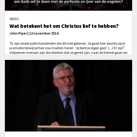
VIDEO
Wat betekent het om Christus lief te hebben?
John Piper | 12 november 2014
'Er zijn onder jullie honderden die dit niet geloven. Je gaat hier slechts op in
je emotie terwijl je hier zou moeten horen: ‘Jij bent je eigen god.’ (...) Er zijn
miljoenen mensen zijn die denken dat ze gered zijn, naar de hemel gaan en
vergeving van hun zonden ontvangen hebben, terwijl dat niet zo is.'