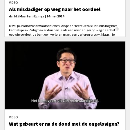
VIDEO
Als misdadiger op weg naar het oordeel
ds. M. (Maarten) Ezinga | 14 mei 2014
Ik wil jou vanavond waarschuwen. Als je de Heere Jezus Christus nog niet
kent als jouw Zaligmaker dan ben je als een misdadiger op weg naar het
eeuwig oordeel. Je bent een verloren man, een verloren vrouw. Maar... je
bent niet reddeloos verloren!
VIDEO
Wat gebeurt er na de dood met de ongelovigen?