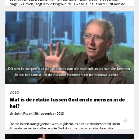
dagelijks leven,' zegt David Bisgrove. 'Dus waar is Jezus nu? Hij zit aan de
rechterhand van de hemelse Vader. Zie Hem daar met Zijn vijanden die
dienen als Zijn voetbank. Dus laat dat je hoop en moed geven om Hem te
vertrouwen en te volgen.'
VIDEO
Wat is de relatie tussen God en de mensen in de
hel?
dr. John Piper | 20 november 2013
De hel is een aangrijpende werkelijkheid. In deze video bespreekt John
Piper de hel en in welke relatie God staat tot degenen die daar zijn.