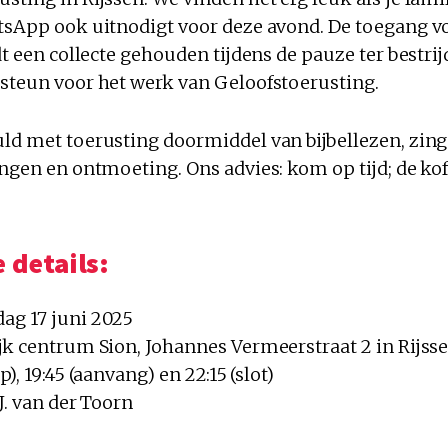
atsApp ook uitnodigt voor deze avond. De toegang v
rdt een collecte gehouden tijdens de pauze ter bestri
 steun voor het werk van Geloofstoerusting.
uld met toerusting doormiddel van bijbellezen, zi
ingen en ontmoeting. Ons advies: kom op tijd; de koff
 details:
dag 17 juni 2025
ijk centrum Sion, Johannes Vermeerstraat 2 in Rijss
op), 19:45 (aanvang) en 22:15 (slot)
W.J. van der Toorn