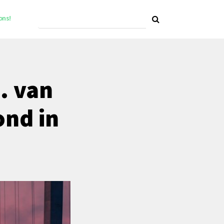
ons!
. van
ond in