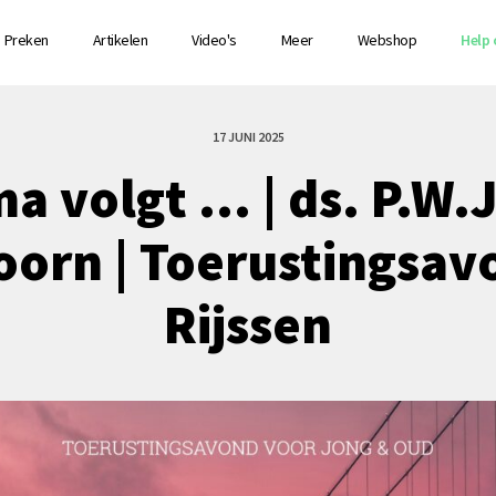
Preken
Artikelen
Video's
Meer
Webshop
Help 
17 JUNI 2025
a volgt … | ds. P.W.J
oorn | Toerustingsav
Rijssen