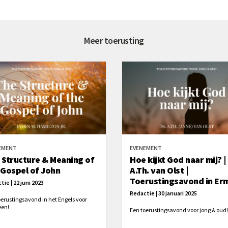
Meer toerusting
EMENT
EVENEMENT
 Structure & Meaning of
Hoe kijkt God naar mij? |
 Gospel of John
A.Th. van Olst |
Toerustingsavond in Er
tie | 22 juni 2023
Redactie | 30 januari 2025
oerustingsavond in het Engels voor
een!
Een toerustingsavond voor jong & oud!