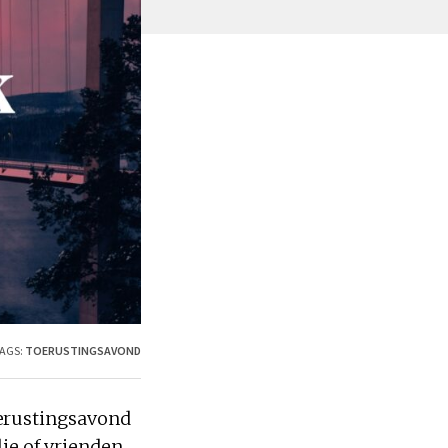
AGS:
TOERUSTINGSAVOND
oerustingsavond
lie of vrienden