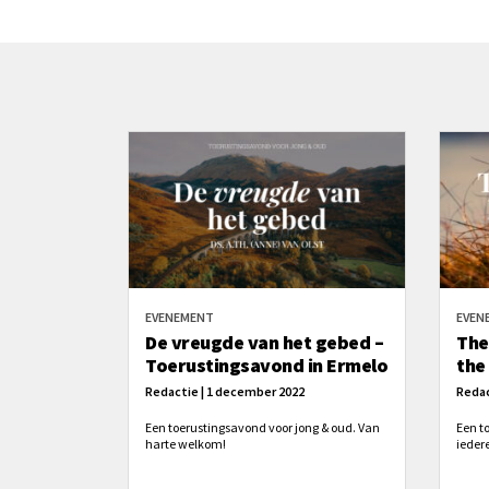
EVENEMENT
EVEN
De vreugde van het gebed –
The
Toerustingsavond in Ermelo
the
Redactie | 1 december 2022
Redac
Een toerustingsavond voor jong & oud. Van
Een t
harte welkom!
ieder