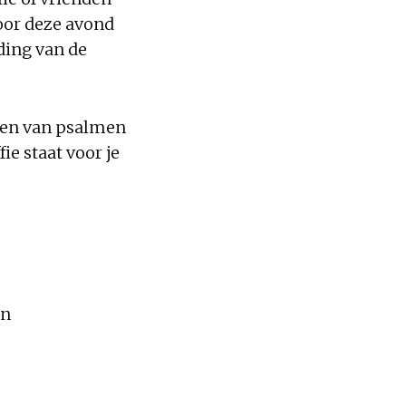
oor deze avond
jding van de
ngen van psalmen
ie staat voor je
en