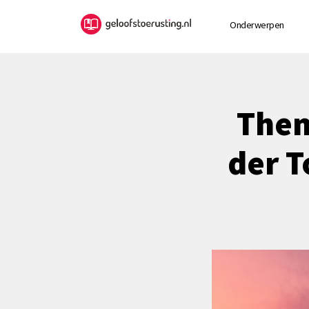
Onderwerpen
Them
der T