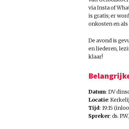
via Insta of Wh
is gratis; er wo
onkosten en als
De avond is gev
en liederen, lez
klaar!
Belangrijke
Datum
: DV dins
Locatie
: Kerkel
Tijd
: 19:15 (inlo
Spreker
: ds. P.