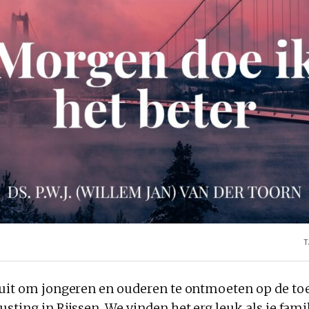
T
 uit om jongeren en ouderen te ontmoeten op de t
sting in Rijssen. We vinden het erg leuk als je fami