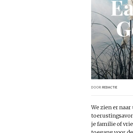
DOOR:
REDACTIE
We zien er naar
toerustingsavon
je familie of vr
toegang voor dez