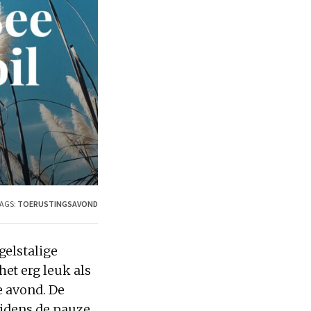
AGS:
TOERUSTINGSAVOND
gelstalige
et erg leuk als
e avond. De
ijdens de pauze