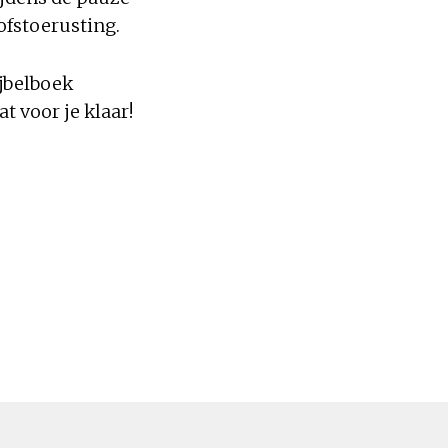
ofstoerusting.
ijbelboek
at voor je klaar!