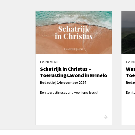
EVENEMENT
EVEN
Schatrijk in Christus –
Waa
Toerustingsavond in Ermelo
Toe
Redactie | 14 november 2024
Redac
Een toerustingsavond voor jong & oud!
Een t