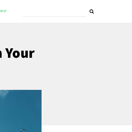
ons!
n Your