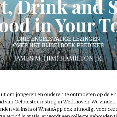
T
 uit om jongeren en ouderen te ontmoeten op de En
d van Geloofstoerusting in Werkhoven. We vinden h
ienden via Insta of WhatsApp ook uitnodigt voor dez
e avond is gratis; er wordt een collecte gehouden t