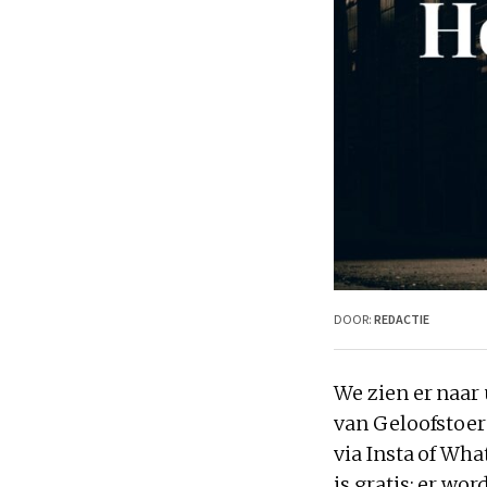
DOOR:
REDACTIE
We zien er naar
van Geloofstoeru
via Insta of Wh
is gratis; er wo