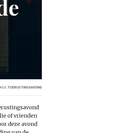
AGS:
TOERUSTINGSAVOND
oerustingsavond
lie of vrienden
oor deze avond
jding van de