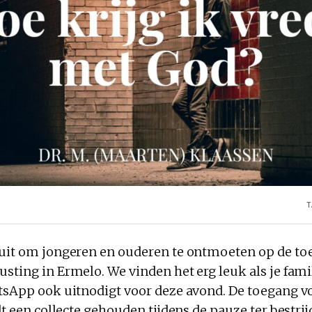
T
 uit om jongeren en ouderen te ontmoeten op de t
sting in Ermelo. We vinden het erg leuk als je fami
atsApp ook uitnodigt voor deze avond. De toegang v
rdt een collecte gehouden tijdens de pauze ter bestri