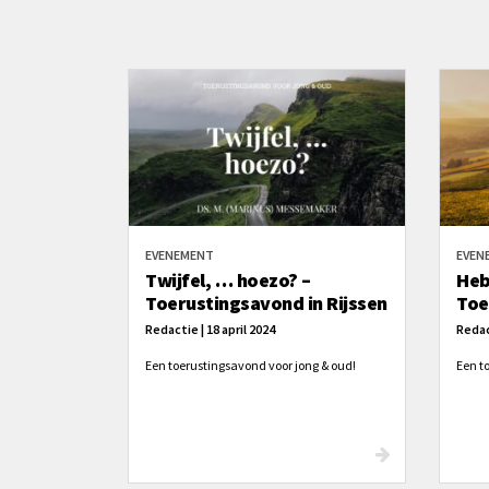
EVENEMENT
EVEN
Twijfel, … hoezo? –
Heb
Toerustingsavond in Rijssen
Toe
Redactie | 18 april 2024
Redact
Een toerustingsavond voor jong & oud!
Een t