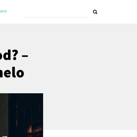
ons!
od? –
melo