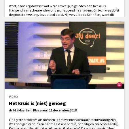
Weet je hoe erg dorst is? Wat werd er veel pijn geleden aan het kruis.
Hangend aan scheurende wonden, happend naar adem. En toch was dorst
de grootste kwelling. Jezus leed dorst. Hij vervulde de Schriften, want dit
was voorzegd. En Hij lijdt om onze dorst te lessen.
VIDEO
Het kruis is (niet) genoeg
dr. M. (Maarten) Klaassen | 11 december 2018
Ons grote probleem als mensen is dat we niet volmaakt rechtvaardig zijn.
We zondigen er op los en dat maakt ons onrein, onheilig en onrechtvaardig.
Kort gezegd: 'Het zit niet goed tussen God en ons'. De grote vraag is: 'Hoe