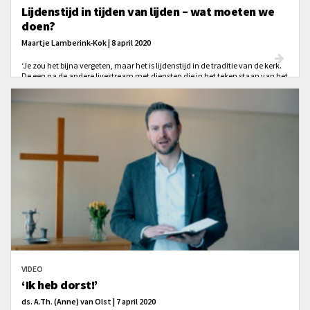
Lijdenstijd in tijden van lijden – wat moeten we
doen?
Maartje Lamberink-Kok | 8 april 2020
‘Je zou het bijna vergeten, maar het is lijdenstijd in de traditie van de kerk.
De een na de andere livestream met diensten die in het teken staan van het
lijden komen voorbij. En uit allerlei huizen wordt er online meegekeken. Op
enkele straten klinkt er een lied. Het is lijdenstijd in de tijd van het lijden.’
VIDEO
‘Ik heb dorst!’
ds. A.Th. (Anne) van Olst | 7 april 2020