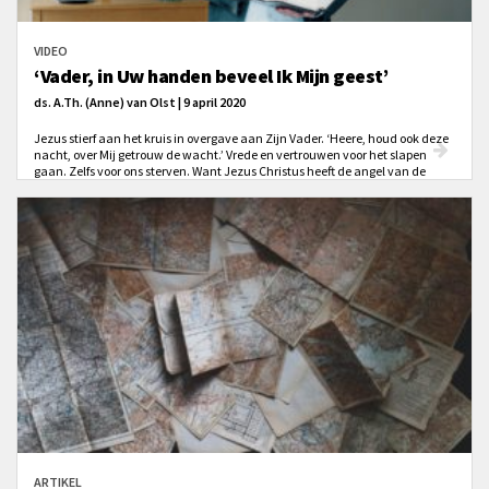
VIDEO
‘Vader, in Uw handen beveel Ik Mijn geest’
ds. A.Th. (Anne) van Olst | 9 april 2020
Jezus stierf aan het kruis in overgave aan Zijn Vader. ‘Heere, houd ook deze
nacht, over Mij getrouw de wacht.’ Vrede en vertrouwen voor het slapen
gaan. Zelfs voor ons sterven. Want Jezus Christus heeft de angel van de
dood er uit gehaald.
ARTIKEL