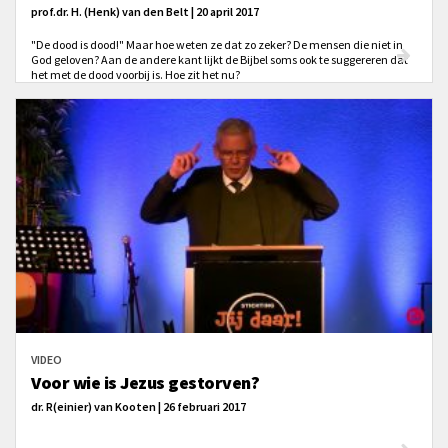
prof.dr. H. (Henk) van den Belt | 20 april 2017
"De dood is dood!" Maar hoe weten ze dat zo zeker? De mensen die niet in
God geloven? Aan de andere kant lijkt de Bijbel soms ook te suggereren dat
het met de dood voorbij is. Hoe zit het nu?
VIDEO
Voor wie is Jezus gestorven?
dr. R(einier) van Kooten | 26 februari 2017